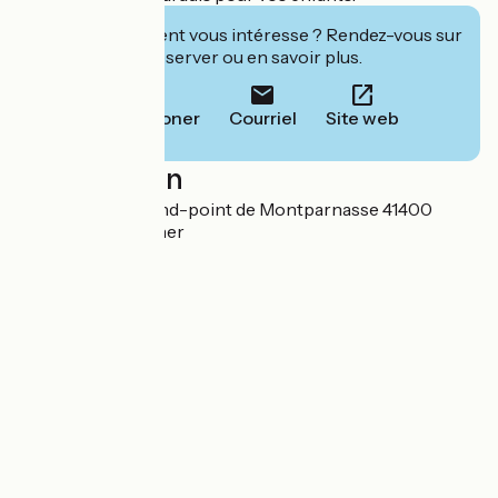
Cet établissement vous intéresse ? Rendez-vous sur
leur site pour réserver ou en savoir plus.
Téléphoner
Courriel
Site web
Localisation
SAS SPIREA 1 Rond-point de Montparnasse 41400
Faverolles-sur-Cher