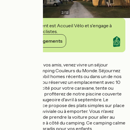
2
/
12
Cet établissement est Accueil Vélo et s'engage à
accueillir des cyclistes.
Voir ses engagements
Détails
En famille ou avec vos amis, venez vivre un séjour
inoubliable au Camping Couleurs du Monde. Séjournez
dans un de nos mobil homes récents ou dans un de nos
cosy Coco sweet ou réservez un emplacement avec 10
ampères d'électricité pour votre caravane, tente ou
camping car. Vous profiterez de notre piscine couverte
et chauffée et pataugeoire d'avril à septembre. Le
restaurant sur place propose des plats simples sur place
dans un cadre conviviale ou à emporter. Vous n'avez
même pas besoin de prendre la voiture pour aller au
supermarché juste à côté du camping. Ce camping calme
et familial est un paradis pour vos enfants.