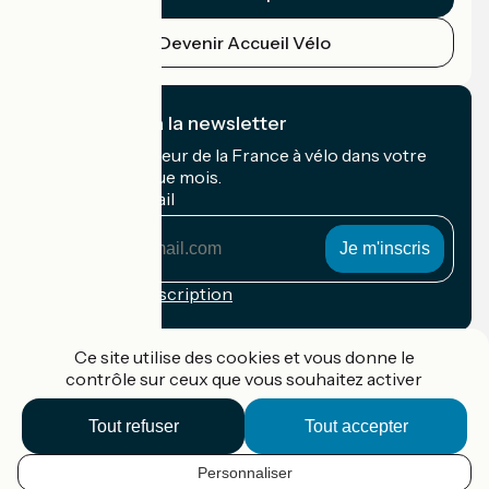
Devenir Accueil Vélo
Je m'abonne à la newsletter
Recevez le meilleur de la France à vélo dans votre
boîte mail chaque mois.
Mon adresse mail
Mon
adresse
mail
Conditions d'inscription
Financé dans le cadre de Destination France
Ce site utilise des cookies et vous donne le
contrôle sur ceux que vous souhaitez activer
Tout refuser
Tout accepter
Accueil Vélo Pro
Contact
Personnaliser
Mentions légales
FR