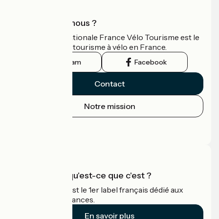
Qui sommes-nous ?
L'association nationale France Vélo Tourisme est le
guide officiel du tourisme à vélo en France.
Instagram
Facebook
Contact
Notre mission
Espace Presse
Espace Pro
Accueil Vélo qu'est-ce que c'est ?
Accueil Vélo c'est le 1er label français dédié aux
cyclistes en vacances.
En savoir plus