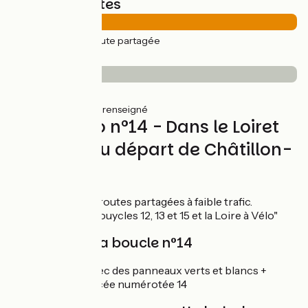
Types de routes
33km
(100%) Route partagée
Revêtement
8km
(24%) Lisse
25km
(76%) Non renseigné
Circuit vélo n°14 - Dans le Loiret
bocager au départ de Châtillon-
sur-Loire
Boucle à vélo sur routes partagées à faible trafic.
Liaison avec les bouycles 12, 13 et 15 et la Loire à Vélo"
Balisage de la boucle n°14
Boucle balisée avec des panneaux verts et blancs +
pastille bleue foncée numérotée 14