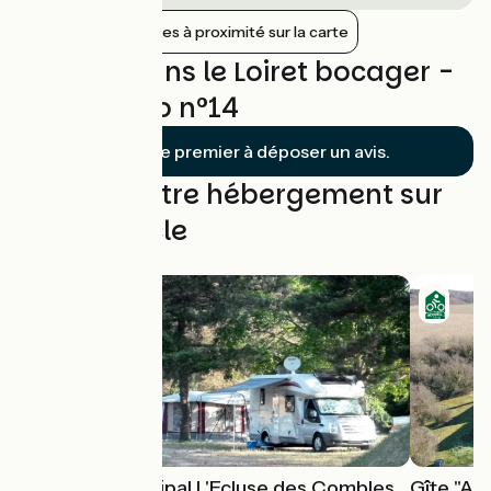
Afficher les gares à proximité sur la carte
Avis sur Dans le Loiret bocager -
Boucle vélo n°14
Soyez le premier à déposer un avis.
Trouvez votre hébergement sur
cette boucle
Camping municipal L'Ecluse des Combles
Gîte "Au 