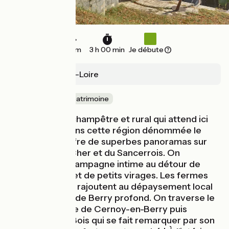
33 km
3 h 00 min
Je débute
Châtillon-sur-Loire
Nature & petit patrimoine
C’est un Loiret champêtre et rural qui attend ici
les cyclistes, dans cette région dénommée le
Pays fort qui offre de superbes panoramas sur
les collines du Cher et du Sancerrois. On
découvre une campagne intime au détour de
chemins creux et de petits virages. Les fermes
d’élevage bovin rajoutent au dépaysement local
une impression de Berry profond. On traverse le
charmant village de Cernoy-en-Berry puis
Pierrefitte-ès-Bois qui se fait remarquer par son