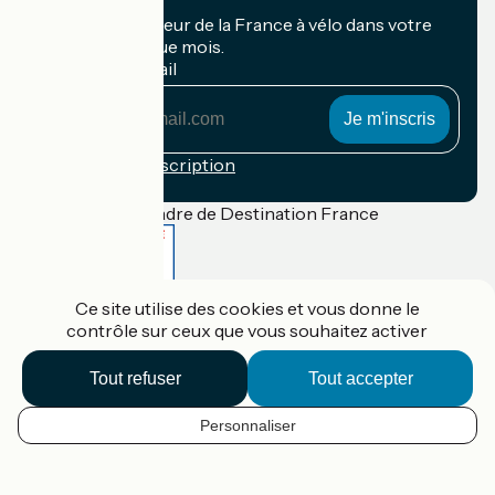
Recevez le meilleur de la France à vélo dans votre
boîte mail chaque mois.
Mon adresse mail
Mon
adresse
mail
Conditions d'inscription
Financé dans le cadre de Destination France
Ce site utilise des cookies et vous donne le
Accueil Vélo Pro
contrôle sur ceux que vous souhaitez activer
Contact
Mentions légales
Confidentialité
Tout refuser
Tout accepter
Contact
Réalisation :
StudioJuillet
et
France Vélo Tourisme
Personnaliser
FR