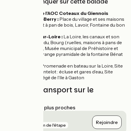
À ne pas manquer sur cette balade
Vignoble de l’AOC Coteaux du Giennois
Cernoy-en-Berry :
Place du village et ses maisons
en briques et à pan de bois, Lavoir, Fontaine du bon
Saint-Loup
Châtillon-sur-Loire :
La Loire, les canaux et son
pont suspendu, Bourg (ruelles, maisons à pans de
bois, lavoirs), Musée municipal de Préhistoire et
d’Histoire, Grange pyramidale de la fontaine Bénat
(visible de
l’extérieur), Promenade en bateau sur la Loire, Site
classé de Mantelot : écluse et gares d’eau, Site
naturel protégé de l’Ile à Gaston
Trains et transport sur le
parcours
Gares SNCF les plus proches
Briare
Rejoindre
gare
6 km de l'étape