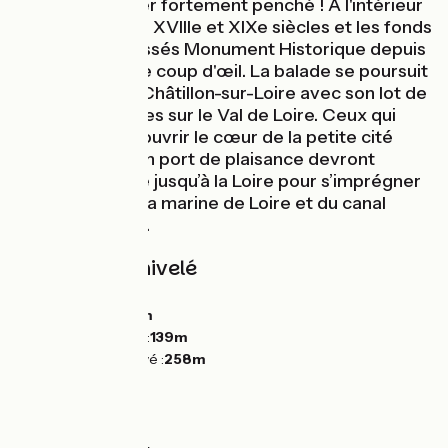
église au clocher fortement penché ! À l'intérieur
les peintures du XVIIIe et XIXe siècles et les fonds
baptismaux classés Monument Historique depuis
1969 méritent le coup d'œil. La balade se poursuit
pour atteindre Châtillon-sur-Loire avec son lot de
vues imprenables sur le Val de Loire. Ceux qui
souhaitent découvrir le cœur de la petite cité
ligérienne et son port de plaisance devront
traverser la ville jusqu’à la Loire pour s’imprégner
de l’histoire de la marine de Loire et du canal
latéral à la Loire.
Pentes et dénivelé
Montées :
247m
Descentes :
231m
Point le plus bas :
139m
Point le plus élevé :
258m