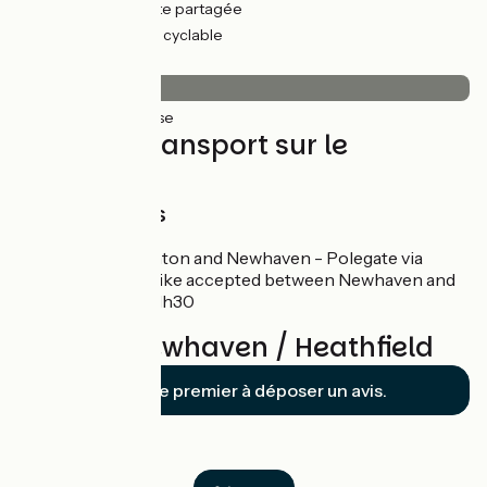
19km
(43%) Route partagée
25km
(57%) Voie cyclable
Revêtement
43km
(100%) Lisse
Trains et transport sur le
parcours
Train Stations
Newhaven - Brighton and Newhaven - Polegate via
Lewes every 30' bike accepted between Newhaven and
London Victoria: 1h30
Avis sur Newhaven / Heathfield
Soyez le premier à déposer un avis.