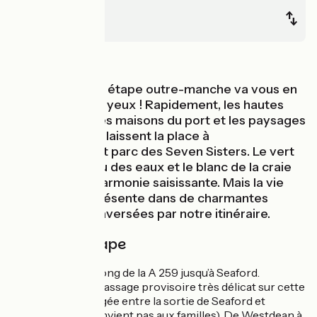
Newhaven
Heathfield
Bords de mer
Cette première étape outre-manche va vous en
mettre plein les yeux ! Rapidement, les hautes
falaises, les jolies maisons du port et les paysages
de bord de mer laissent la place à
l’impressionnant parc des Seven Sisters. Le vert
des prés, le bleu des eaux et le blanc de la craie
créent ici une harmonie saisissante. Mais la vie
n’est pas loin, présente dans de charmantes
petites villes traversées par notre itinéraire.
Détail de l'étape
Piste cyclable le long de la A 259 jusqu’à Seaford.
Attention, court passage provisoire très délicat sur cette
route non aménagée entre la sortie de Seaford et
Westdean (ne convient pas aux familles). De Westdean à