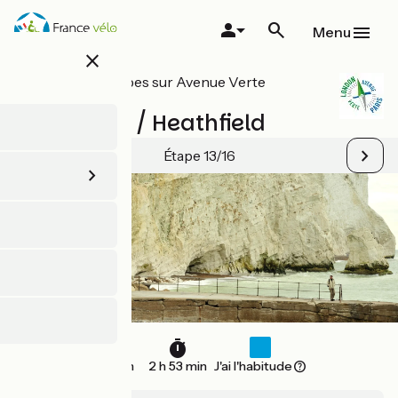
Aller
au
Menu
contenu
close
principal
Toutes les étapes sur Avenue Verte
London-Paris
Newhaven / Heathfield
Étape 13/16
43 km
2 h 53 min
J'ai l'habitude