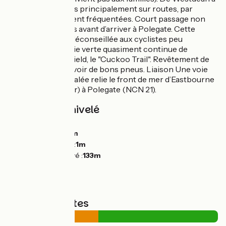
Polegate, parcours principalement sur routes, par
endroit relativement fréquentées. Court passage non
revêtu dans le bois avant d’arriver à Polegate. Cette
courte étape est déconseillée aux cyclistes peu
expérimentés. Voie verte quasiment continue de
Polegate à Heathfield, le "Cuckoo Trail". Revêtement de
type stabilisé, prévoir de bons pneus. Liaison Une voie
cyclable bien signalée relie le front de mer d’Eastbourne
(Sovereign Center) à Polegate (NCN 21).
Pentes et dénivelé
Montées :
226m
Descentes :
107m
Point le plus bas :
1m
Point le plus élevé :
133m
Types de routes