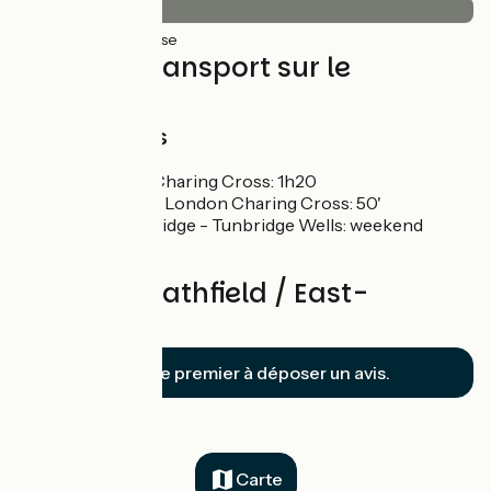
40km
(100%) Lisse
Trains et transport sur le
parcours
Train Stations
Eridge - London Charing Cross: 1h20
Tunbridge Wells - London Charing Cross: 50'
Eridge - Groombridge - Tunbridge Wells: weekend
tourist train
Avis sur Heathfield / East-
Grinstead
Soyez le premier à déposer un avis.
Carte