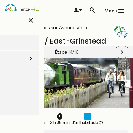
Aller
au
Menu
contenu
close
principal
Toutes les étapes sur Avenue Verte
London-Paris
Heathfield / East-Grinstead
Étape 14/16
40 km
2 h 38 min
J'ai l'habitude