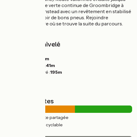
Groombridge. Voie verte continue de Groombridge à
l’entrée d’East Grinstead avec un revêtement en stabilisé
assez inégal, prévoir de bons pneus. Rejoindre
directement la gare où se trouve la suite du parcours.
Pentes et dénivelé
Montées :
429m
Descentes :
440m
Point le plus bas :
41m
Point le plus élevé :
195m
Types de routes
22km
(55%) Route partagée
18km
(45%) Voie cyclable
Revêtement