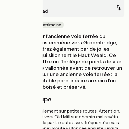
Heathfield
East-Grinstead
Nature & petit patrimoine
La voie verte sur l'ancienne voie ferrée du
Cuckoo Trail vous emmène vers Groombridge,
que vous rejoindrez également par de jolies
petites routes qui sillonnent le Haut Weald. Ce
début d’étape offre un florilège de points de vue
sur la campagne vallonnée avant de retrouver un
aménagement sur une ancienne voie ferrée : la
Forest Way, véritable parc linéaire au sein d’un
environnement boisé et préservé.
Détail de l'étape
Parcours principalement sur petites routes. Attention,
sortie d’Heathfield vers Old Mill sur chemin mal revêtu,
alternative possible par la route assez fréquentée mais
courte (Newick Lane). Route vallonnée ensuite jusqu’à