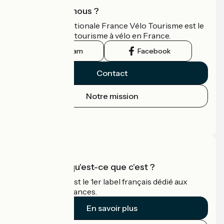
Qui sommes-nous ?
L'association nationale France Vélo Tourisme est le
guide officiel du tourisme à vélo en France.
Instagram
Facebook
Contact
Notre mission
Espace Presse
Espace Pro
Accueil Vélo qu'est-ce que c'est ?
Accueil Vélo c'est le 1er label français dédié aux
cyclistes en vacances.
En savoir plus