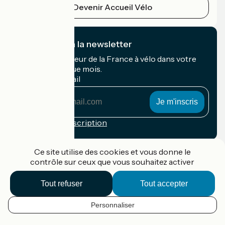
Devenir Accueil Vélo
Je m'abonne à la newsletter
Recevez le meilleur de la France à vélo dans votre
boîte mail chaque mois.
Mon adresse mail
Mon
adresse
mail
Conditions d'inscription
Financé dans le cadre de Destination France
Ce site utilise des cookies et vous donne le
contrôle sur ceux que vous souhaitez activer
Tout refuser
Tout accepter
Accueil Vélo Pro
Contact
Personnaliser
Mentions légales
FR
Confidentialité