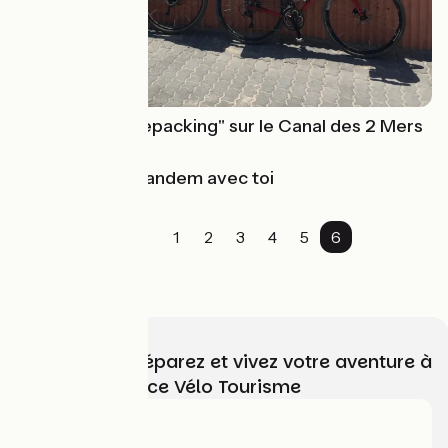
Voyage en "bikepacking" sur le Canal des 2 Mers
à vélo
Un jour j'irai en tandem avec toi
1
2
3
4
5
6
Choisissez, préparez et vivez votre aventure à
vélo avec France Vélo Tourisme