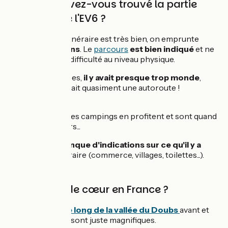
Comment avez-vous trouvé la partie
française de l'EV6 ?
Globalement, l'itinéraire est très bien, on emprunte
de
belles sections
. Le
parcours
est bien indiqué
et ne
présente pas de difficulté au niveau physique.
Certaines journées,
il y avait presque trop monde
,
l'itinéraire
devenait quasiment une autoroute !
On a trouvé que les campings en profitent et sont quand
même assez chers...
Un bémol : le
manque d'indications sur ce qu'il y a
autour
de l'itinéraire (commerce, villages, toilettes...).
Votre coup de cœur en France ?
Les kilomètres
le long de la vallée du Doubs
avant et
après Besançon sont juste magnifiques.