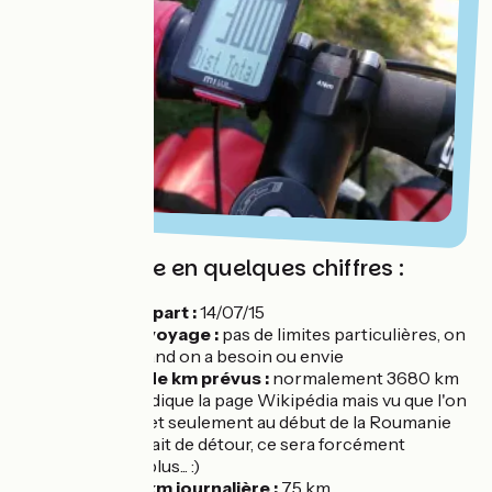
Votre voyage en quelques chiffres :
Jour du départ :
14/07/15
Durée du voyage :
pas de limites particulières, on
s'arrête quand on a besoin ou envie
Combien de km prévus :
normalement 3680 km
comme l'indique la page Wikipédia mais vu que l'on
est à 3850 et seulement au début de la Roumanie
sans avoir fait de détour, ce sera forcément
beaucoup plus... :)
Moyenne km journalière :
75 km