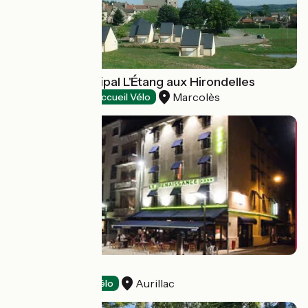
Camping municipal L'Étang aux Hirondelles
Marcolès
Campings
Accueil Vélo
Le Renaissance
Aurillac
Hôtels
Accueil Vélo