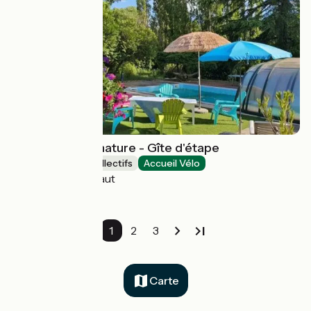
La parenthèse nature - Gîte d'étape
Hébergements collectifs
Accueil Vélo
Livinhac-le-Haut
1
2
3
Carte