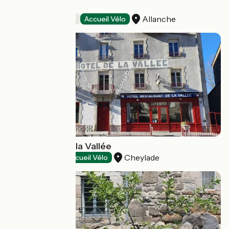
L'Eau Berge
Allanche
Chambres d'Hôtes
Accueil Vélo
Grand Hôtel de la Vallée
Cheylade
Hôtels
Accueil Vélo