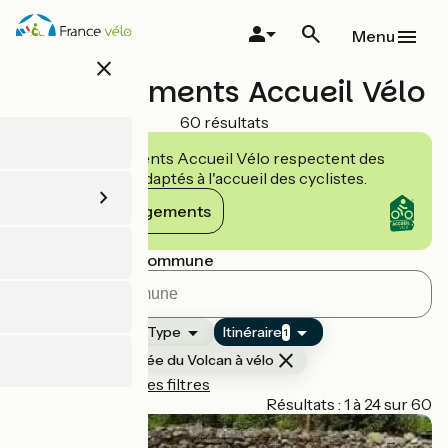
Aller
au
Menu
contenu
close
principal
Hébergements Accueil Vélo
60 résultats
Les établissements Accueil Vélo respectent des
engagements adaptés à l'accueil des cyclistes.
Voir les engagements
Rechercher par commune
Classement
Type
Itinéraire
1
La Grande Traversée du Volcan à vélo
Réinitialiser tous les filtres
Page 1
Résultats : 1 à 24 sur 60