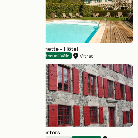
Auberge La Tomette - Hôtel
Vitrac
Hôtels
Accueil Vélo
Le Relais des Castors