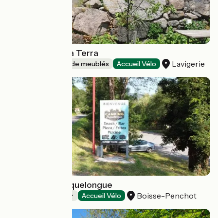
Le Refuge d'Alta Terra
Lavigerie
Gîtes et locations de meublés
Accueil Vélo
Camping Le Roquelongue
Boisse-Penchot
Campings
Accueil Vélo