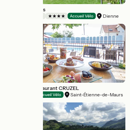
Monts et Délices
Dienne
Chambres d'Hôtes
Accueil Vélo
Gîte Hôtel Restaurant CRUZEL
Saint-Étienne-de-Maurs
Hôtels
Accueil Vélo