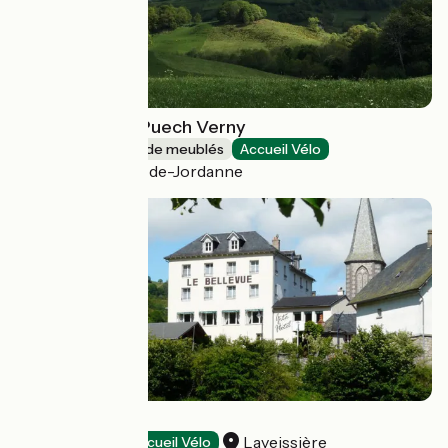
Gîte Sermilik - Puech Verny
Gîtes et locations de meublés
Accueil Vélo
Saint-Cirgues-de-Jordanne
Hôtel Bellevue
Laveissière
Hôtels
Accueil Vélo