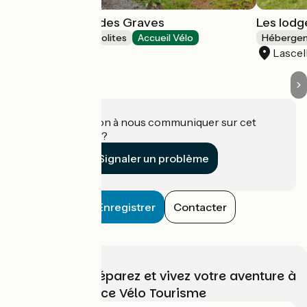
Chalets du Lac des Graves
Les lodg
Hébergements insolites
Accueil Vélo
Hébergem
Lascelle
Lascel
Une information à nous communiquer sur cet
établissement ?
Signaler un problème
Enregistrer
Contacter
Choisissez, préparez et vivez votre aventure à
vélo avec France Vélo Tourisme