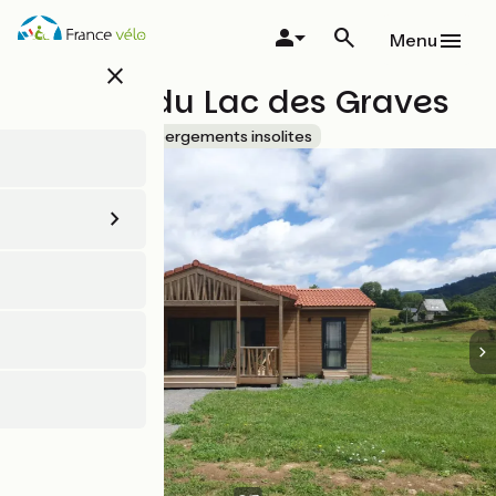
Aller
au
Menu
contenu
close
principal
Chalets du Lac des Graves
Accueil Vélo
Hébergements insolites