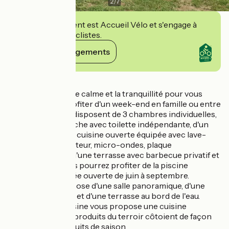
2
/
7
Cet établissement est Accueil Vélo et s'engage à
accueillir des cyclistes.
Voir ses engagements
Détails
Vous y trouverez le calme et la tranquillité pour vous
ressourcer ou profiter d'un week-end en famille ou entre
amis. Les chalets disposent de 3 chambres individuelles,
d'une salle de douche avec toilette indépendante, d'un
large séjour, d'une cuisine ouverte équipée avec lave-
vaisselle, réfrigérateur, micro-ondes, plaque
vitrocéramique..., d'une terrasse avec barbecue privatif et
vue sur le lac. Vous pourrez profiter de la piscine
extérieure chauffée ouverte de juin à septembre.
Le restaurant dispose d'une salle panoramique, d'une
salle de réception et d'une terrasse au bord de l'eau.
Notre chef de cuisine vous propose une cuisine
généreuse où les produits du terroir côtoient de façon
inventive les produits de saison.