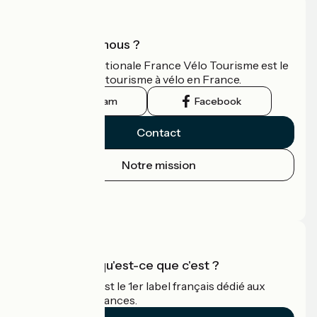
Qui sommes-nous ?
L'association nationale France Vélo Tourisme est le
guide officiel du tourisme à vélo en France.
Instagram
Facebook
Contact
Notre mission
Espace Presse
Espace Pro
Accueil Vélo qu'est-ce que c'est ?
Accueil Vélo c'est le 1er label français dédié aux
cyclistes en vacances.