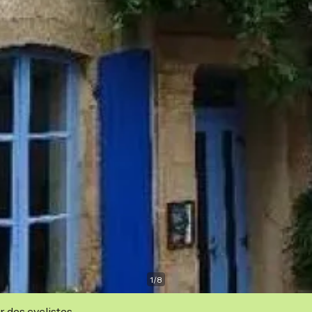
1
/
8
r des cyclistes.