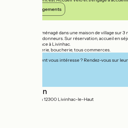
Voir ses engagements
Détails
Gîte de groupes aménagé dans une maison de village sur 3 nive
de groupes de randonneurs. Sur réservation, accueil en sé
Restaurant sur place à Livinhac.
Epicerie, boulangerie, boucherie, tous commerces.
Cet établissement vous intéresse ? Rendez-vous sur leur 
Localisation
85 place du 14 Juin 12300 Livinhac-le-Haut