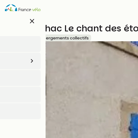
Aller
au
contenu
close
principal
Gîte Livinhac Le chant des éto
Accueil Vélo
Hébergements collectifs