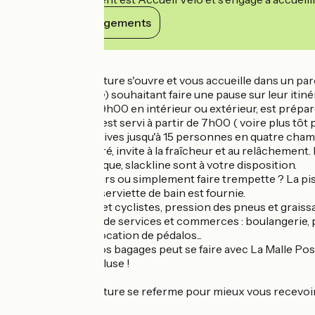
Voir ses engagements
Détails
La Parenthèse Nature s'ouvre et vous accueille dans un parc
etc. (parking privé) souhaitant faire une pause sur leur itiné
Le repas, servi à 19h00 en intérieur ou extérieur, est prépa
Le petit déjeuner est servi à partir de 7h00 ( voire plus tôt po
Chambres collectives jusqu'à 15 personnes en quatre chambr
Le parc, très arboré, invite à la fraîcheur et au relâchement
Ping-pong, pétanque, slackline sont à votre disposition.
Quelques longueurs ou simplement faire trempette ? La pisci
maillot de bain, la serviette de bain est fournie.
Pour les motards et cyclistes, pression des pneus et graissa
Le village dispose de services et commerces : boulangerie, 
baignade en été, location de pédalos...
Le transport de vos bagages peut se faire avec La Malle Pos
Taxe de séjour incluse !
La Parenthèse Nature se referme pour mieux vous recevoi
A bientôt,