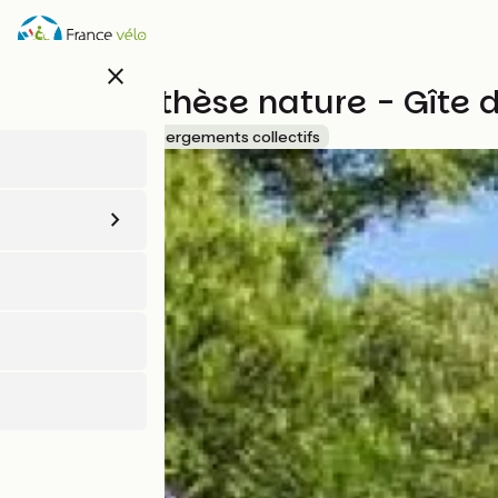
Aller
au
contenu
close
principal
La parenthèse nature - Gîte 
Accueil Vélo
Hébergements collectifs