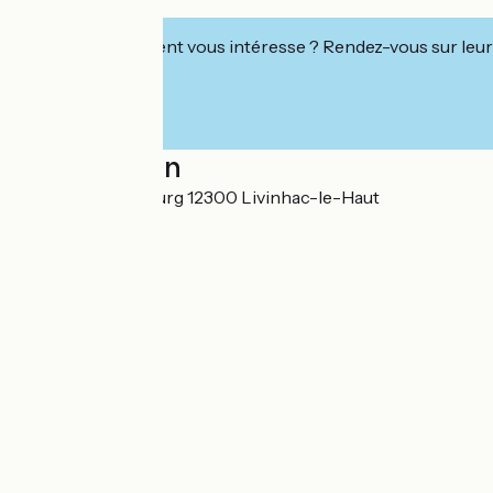
Richard.
Cet établissement vous intéresse ? Rendez-vous sur leur 
Localisation
100 rue du Faubourg 12300 Livinhac-le-Haut