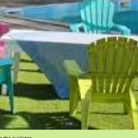
1
/
16
r des cyclistes.