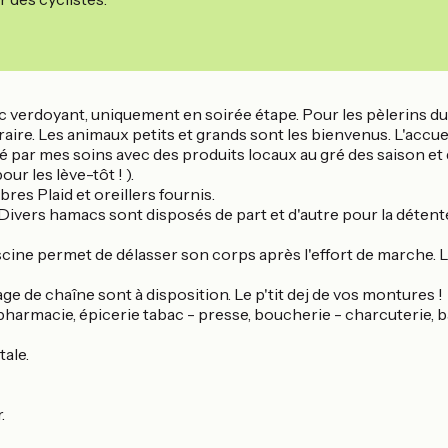
 verdoyant, uniquement en soirée étape. Pour les pèlerins du 
raire. Les animaux petits et grands sont les bienvenus. L'accueil
ré par mes soins avec des produits locaux au gré des saison et
ur les lève-tôt ! ).
es Plaid et oreillers fournis.
. Divers hamacs sont disposés de part et d'autre pour la détent
ne permet de délasser son corps après l'effort de marche. La 
ge de chaîne sont à disposition. Le p'tit dej de vos montures !
pharmacie, épicerie tabac - presse, boucherie - charcuterie, ba
tale.
r.