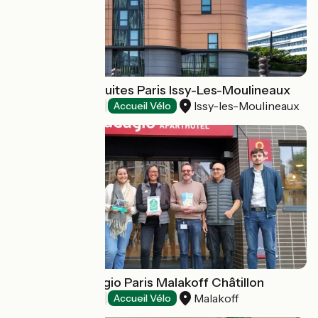
Hôtel Novotel Suites Paris Issy-Les-Moulineaux
Issy-les-Moulineaux
Hôtels
Accueil Vélo
Aparthotel Adagio Paris Malakoff Châtillon
Malakoff
Hôtels
Accueil Vélo