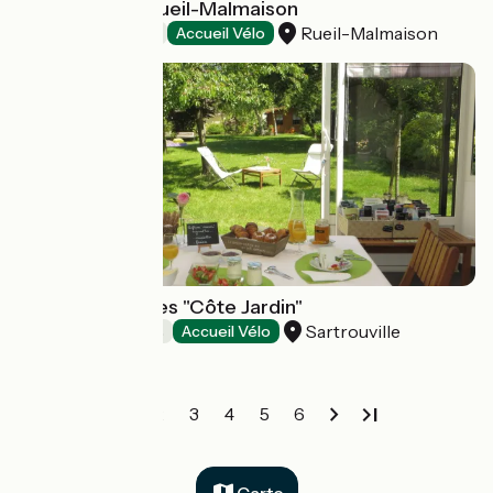
Novotel Paris Rueil-Malmaison
Rueil-Malmaison
Hôtels
Accueil Vélo
Chambre d'hôtes "Côte Jardin"
Sartrouville
Chambres d'Hôtes
Accueil Vélo
1
2
3
4
5
6