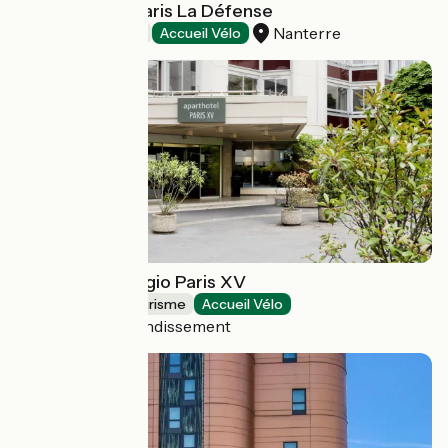
OKKO Hotels Paris La Défense
Nanterre
Hôtels
Accueil Vélo
Aparthotel Adagio Paris XV
Résidences de tourisme
Accueil Vélo
Paris 15e Arrondissement