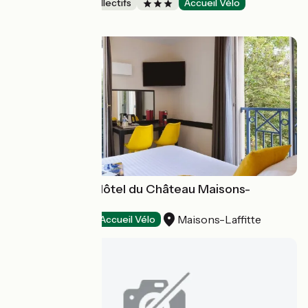
Hébergements collectifs
Accueil Vélo
Dieppe
Best Western Hôtel du Château Maisons-
Laffitte***
Maisons-Laffitte
Hôtels
Accueil Vélo