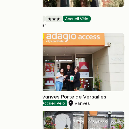
Les Chènevis
Chambres d'Hôtes
Accueil Vélo
Jouy-le-Moutier
Adagio Access Vanves Porte de Versailles
Vanves
Hôtels
Accueil Vélo