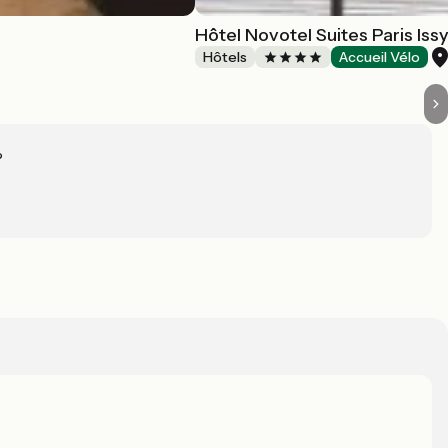
Hôtel Novotel Suites Paris Is
Hôtels
Accueil Vélo
?