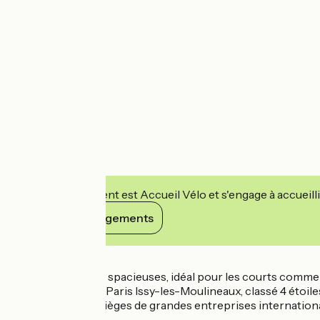
Cet établissement est Accueil Vélo et s'engage à accueilli
Voir ses engagements
Détails
Un hôtel de suites spacieuses, idéal pour les courts comm
Le Novotel Suites Paris Issy-les-Moulineaux, classé 4 étoil
Versailles et des sièges de grandes entreprises internation