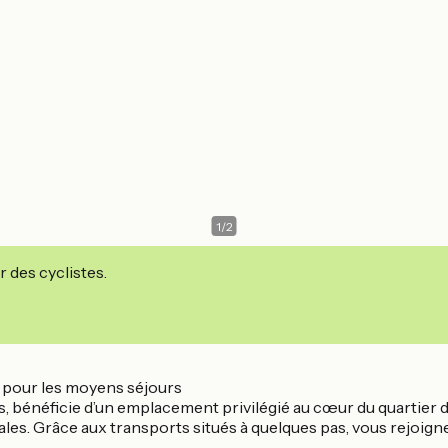
1
/
2
r des cyclistes.
e pour les moyens séjours
es, bénéficie d’un emplacement privilégié au cœur du quartier 
ales. Grâce aux transports situés à quelques pas, vous rejoign