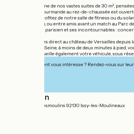
Séjournez dans l’une de nos vastes suites de 30 m², pensées
notre Boutique Gourmande au rez-de-chaussée est ouverte
Côté bien-être, profitez de notre salle de fitness ou du s
après une réunion, ou entre amis avant un match au Parc de
Découvrez l’ouest parisien et ses incontournables : conce
Sans oublier l’accès direct au château de Versailles depuis la
L’arrêt Issy–Val de Seine, à moins de deux minutes à pied, vo
parking privé accueille également votre véhicule, sous réser
Cet établissement vous intéresse ? Rendez-vous sur leur 
Localisation
86 Rue Camille Desmoulins 92130 Issy-les-Moulineaux