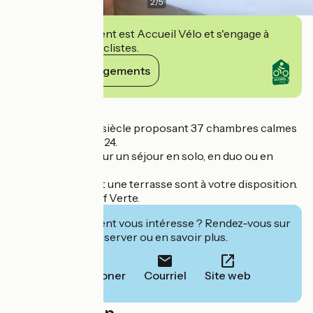
2
/
5
Cet établissement est Accueil Vélo et s'engage à
accueillir des cyclistes.
Voir ses engagements
Détails
Bâtisse du 18ème siècle proposant 37 chambres calmes
et rénovées en 2024.
Adresse idéale pour un séjour en solo, en duo ou en
famille.
De vélos, un bar et une terrasse sont à votre disposition.
Hôtel labellisé Clef Verte.
Cet établissement vous intéresse ? Rendez-vous sur
leur site pour réserver ou en savoir plus.
Téléphoner
Courriel
Site web