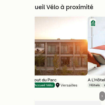
Autres Accueil Vélo à proximité
Café-Hôtel le bout du Parc
A L'Hôte
Versailles
Hôtels
Accueil Vélo
Hôtels