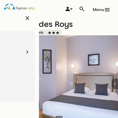
Aller
au
Menu
contenu
close
principal
A L'Hôtel des Roys
Accueil Vélo
Hôtels