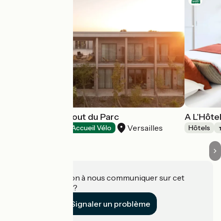
Café-Hôtel le bout du Parc
A L'Hôte
Versailles
Hôtels
Accueil Vélo
Hôtels
Une information à nous communiquer sur cet
établissement ?
Signaler un problème