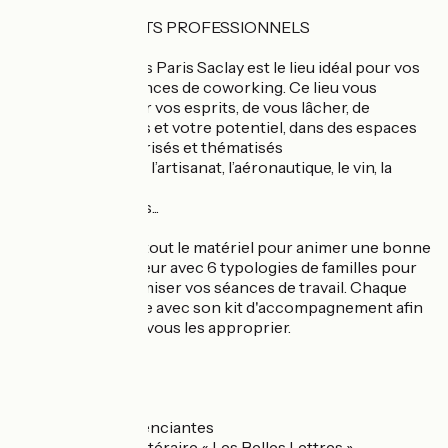
VOS EVENEMENTS PROFESSIONNELS
Best Western Plus Paris Saclay est le lieu idéal pour vos
séminaires et séances de coworking. Ce lieu vous
permettra d'ouvrir vos esprits, de vous lâcher, de
partager vos idées et votre potentiel, dans des espaces
séminaires scénarisés et thématisés
autour de la mode, l’artisanat, l’aéronautique, le vin, la
littérature,
les grandes écoles...
Vous y trouverez tout le matériel pour animer une bonne
réunion. Un classeur avec 6 typologies de familles pour
vous aider à dynamiser vos séances de travail. Chaque
méthode est livrée avec son kit d'accompagnement afin
que vous puissiez vous les approprier.
LES +
+ Réunions différenciantes
+ Un restaurant littéraire « Les Belles Lettres »