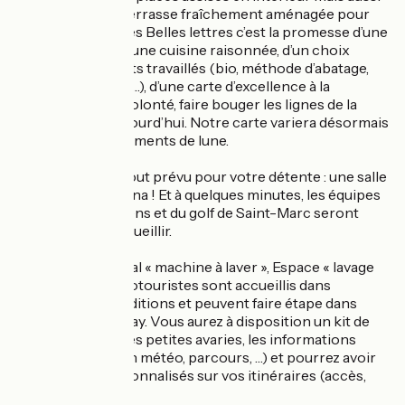
une très grande terrasse fraîchement aménagée pour
les beaux jours. Les Belles lettres c’est la promesse d’une
cuisine de sens, d’une cuisine raisonnée, d’un choix
savant des produits travaillés (bio, méthode d’abatage,
production locale…), d’une carte d’excellence à la
française. Notre volonté, faire bouger les lignes de la
restauration d’aujourd’hui. Notre carte variera désormais
au gré des changements de lune.
Les équipes ont tout prévu pour votre détente : une salle
de sport et un sauna ! Et à quelques minutes, les équipes
du Spa Sixième Sens et du golf de Saint-Marc seront
ravies de vous accueillir.
Local « vélo », Local « machine à laver », Espace « lavage
du vélo ». Les cyclotouristes sont accueillis dans
d’excellentes conditions et peuvent faire étape dans
notre hôtel à Saclay. Vous aurez à disposition un kit de
réparation pour les petites avaries, les informations
pratiques (bulletin météo, parcours, …) et pourrez avoir
des conseils personnalisés sur vos itinéraires (accès,
difficultés, …).