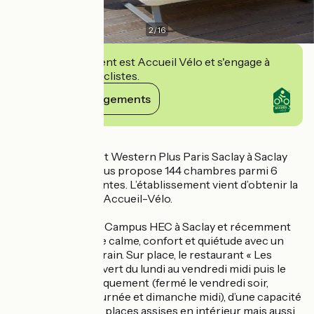
2
/
16
Cet établissement est Accueil Vélo et s'engage à
accueillir des cyclistes.
Voir ses engagements
Détails
Notre hôtel le Best Western Plus Paris Saclay à Saclay
classé 4 étoiles vous propose 144 chambres parmi 6
catégories différentes. L’établissement vient d’obtenir la
marque nationale Accueil-Vélo.
Situé à l'entrée du Campus HEC à Saclay et récemment
rénové, l’hôtel allie calme, confort et quiétude avec un
design contemporain. Sur place, le restaurant « Les
Belles lettres » ouvert du lundi au vendredi midi puis le
dimanche soir uniquement (fermé le vendredi soir,
samedi toute la journée et dimanche midi), d’une capacité
de 39 couverts en places assises en intérieur mais aussi