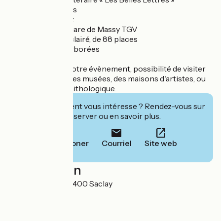
+ Des conférences
+ Des soirées Jazz
+ Proximité de la gare de Massy TGV
+ Parking privé, éclairé, de 88 places
+ Des terrasses arborées
Pour compléter votre évènement, possibilité de visiter
des entreprises, des musées, des maisons d'artistes, ou
l'observatoire ornithologique.
Cet établissement vous intéresse ? Rendez-vous sur
leur site pour réserver ou en savoir plus.
Téléphoner
Courriel
Site web
Localisation
2 route d'Orsay 91400 Saclay