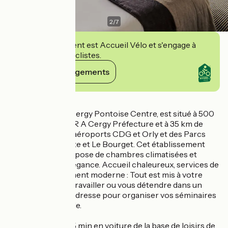
2
/
7
Cet établissement est Accueil Vélo et s'engage à
accueillir des cyclistes.
Voir ses engagements
Détails
L'hôtel Mercure Cergy Pontoise Centre, est situé à 500
m de la station RER A Cergy Préfecture et à 35 km de
Paris, 40 min des aéroports CDG et Orly et des Parcs
Expos de Villepinte et Le Bourget. Cet établissement
contemporain dispose de chambres climatisées et
meublées avec élégance. Accueil chaleureux, services de
qualité et équipement moderne : Tout est mis à votre
disposition pour travailler ou vous détendre dans un
cadre apaisant. L'adresse pour organiser vos séminaires
ou séjour en famille.
Nous sommes à 15 min en voiture de la base de loisirs de