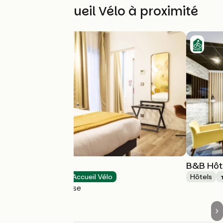
Autres Accueil Vélo à proximité
L’Hôtel des Iris
B&B Hôt
Hôtels
Accueil Vélo
Hôtels
Auvers-sur-Oise