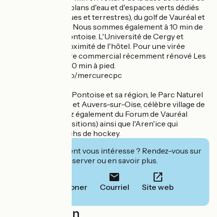
Cergy (250 ha de plans d'eau et d'espaces verts dédiés
aux sports nautiques et terrestres), du golf de Vauréal et
du golf d'Ableiges. Nous sommes également à 10 min de
l'aérodrome de Pontoise. L'Université de Cergy et
l'ESSEC sont à proximité de l'hôtel. Pour une virée
shopping, le centre commercial récemment rénové Les
3 Fontaines est à 10 min à pied.
https://mystay.info/mercurecpc
Découvrez Cergy Pontoise et sa région, le Parc Naturel
Régional du Vexin et Auvers-sur-Oise, célèbre village de
Van Gogh. Profitez également du Forum de Vauréal
(concerts et expositions) ainsi que l'Aren'ice qui
accueille des matchs de hockey.
Cet établissement vous intéresse ? Rendez-vous sur
leur site pour réserver ou en savoir plus.
Téléphoner
Courriel
Site web
Localisation