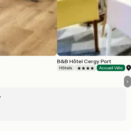
B&B Hôtel Cergy Port
Hôtels
Accueil Vélo
?