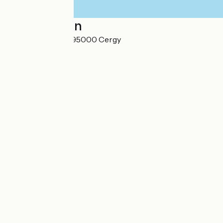
Localisation
3 avenue du Parc 95000 Cergy