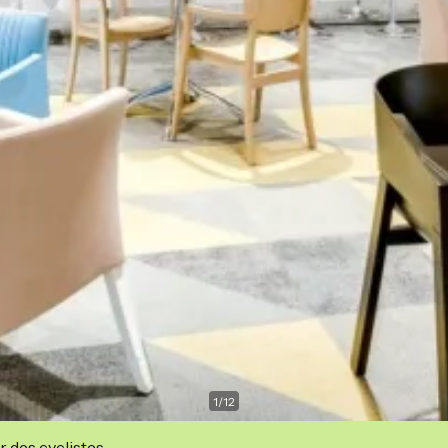
1
/
12
r des cyclistes.