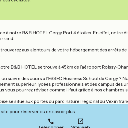
e grâce à notre B&B HOTEL Cergy Port 4 étoiles. En effet, notr
errand.
s trouverez aux alentours de votre hébergement des arrêts de b
.
e, notre B&B HOTEL se trouve à 45km de l’aéroport Roissy-Char
 ou suivre des cours à l’ESSEC Business School de Cergy ? No
nement supérieur, lycées professionnels et des campus des u
us vous pourrez réviser comme il faut grâce à nos chambres sp
se se situe aux portes du parc naturel régional du Vexin franç
site pour réserver ou en savoir plus.
Téléphoner
Site web