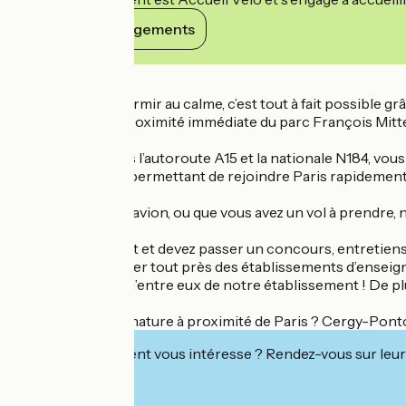
Voir ses engagements
Détails
Visiter Paris et dormir au calme, c’est tout à fait possibl
cadre paisible à proximité immédiate du parc François Mitt
Accessible depuis l’autoroute A15 et la nationale N184, vou
ligne RER A vous permettant de rejoindre Paris rapidement
Si vous arrivez en avion, ou que vous avez un vol à prendr
Vous êtes étudiant et devez passer un concours, entretiens
pour vous héberger tout près des établissements d’enseig
les plus proches d’entre eux de notre établissement ! De pl
Envie d’un séjour nature à proximité de Paris ? Cergy-Pontoi
Cet établissement vous intéresse ? Rendez-vous sur leur 