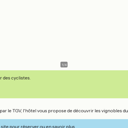
1
/
4
r des cyclistes.
par le TGV, l'hôtel vous propose de découvrir les vignobles du
site pour réserver ou en savoir plus.