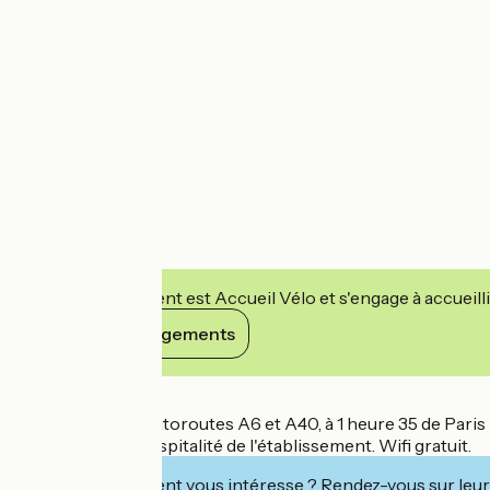
Cet établissement est Accueil Vélo et s'engage à accueilli
Voir ses engagements
Détails
En bordure des autoroutes A6 et A40, à 1 heure 35 de Paris 
tranquillité et l'hospitalité de l'établissement. Wifi gratuit.
Cet établissement vous intéresse ? Rendez-vous sur leur 