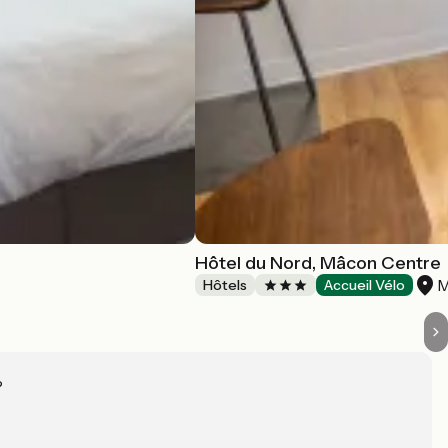
Hôtel du Nord, Mâcon Centre
M
Hôtels
Accueil Vélo
?