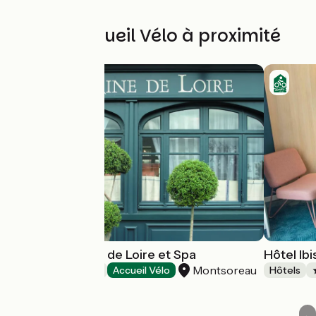
Autres Accueil Vélo à proximité
Hôtel La Marine de Loire et Spa
Hôtel Ib
Montsoreau
Hôtels
Accueil Vélo
Hôtels