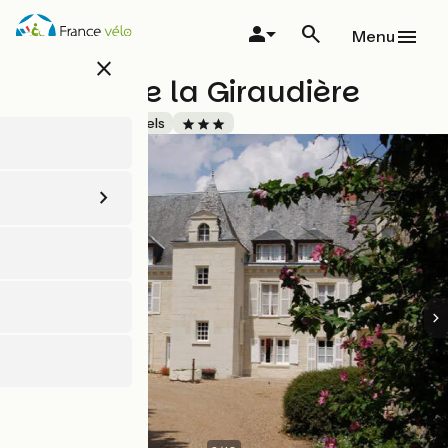
Aller
au
Menu
contenu
close
principal
Manoir de la Giraudière
Accueil Vélo
Hôtels