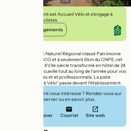
2
/
10
Cet établissement est Accueil Vélo et s'engage à
accueillir des cyclistes.
Voir ses engagements
Détails
Situé dans un Parc Naturel Régional classé Patrimoine
Mondial de l'UNESCO et à seulement 6km du CNPE, cet
élégant manoir du XVIIe siècle transformé en hôtel de 24
chambres vous accueille tout au long de l'année pour vos
séjours touristiques et et professionnels. La piste
cyclable "La Loire à Vélo" passe devant l'établissement.
Cet établissement vous intéresse ? Rendez-vous sur
leur site pour réserver ou en savoir plus.
Téléphoner
Courriel
Site web