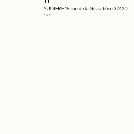
Localisation
SEHG HOTELGIRAUDIERE 15 rue de la Giraudière 37420
Beaumont-en-Véron