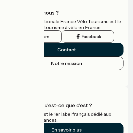
Qui sommes-nous ?
L'association nationale France Vélo Tourisme est le
guide officiel du tourisme à vélo en France.
Instagram
Facebook
Contact
Notre mission
Espace Presse
Espace Pro
Accueil Vélo qu'est-ce que c'est ?
Accueil Vélo c'est le 1er label français dédié aux
cyclistes en vacances.
En savoir plus