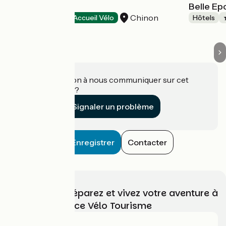
Le Lion d'Or
Belle E
Chinon
Hôtels
Accueil Vélo
Hôtels
Une information à nous communiquer sur cet
établissement ?
Signaler un problème
Enregistrer
Contacter
Choisissez, préparez et vivez votre aventure à
vélo avec France Vélo Tourisme