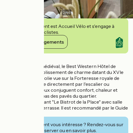
2
/
16
Cet établissement est Accueil Vélo et s'engage à
accueillir des cyclistes.
Voir ses engagements
Détails
Dans le quartier médiéval, le Best Western Hôtel de
France est un établissement de charme datant du XVIe
siècle. Il offre une jolie vue sur la Forteresse royale de
Chinon, accessible directement par l'escalier ou
l'ascenseur. Les lieux conjuguent confort, chaleur et
traditions à deux pas des pavés du quartier.
Sur place : restaurant "Le Bistrot de la Place" avec salle
pour groupes et terrasse. Il est recommandé par le Guide
Michelin.
Cet établissement vous intéresse ? Rendez-vous sur
leur site pour réserver ou en savoir plus.