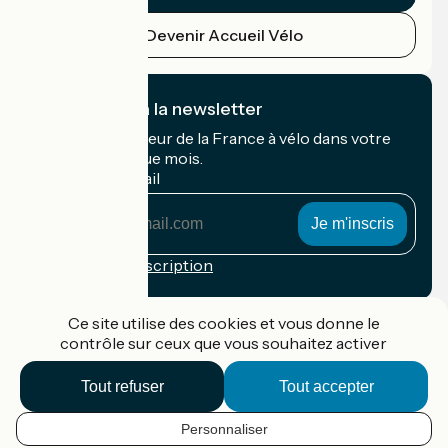
Devenir Accueil Vélo
Je m'abonne à la newsletter
Recevez le meilleur de la France à vélo dans votre
boîte mail chaque mois.
Mon adresse mail
Mon
adresse
mail
Conditions d'inscription
Financé dans le cadre de Destination France
Ce site utilise des cookies et vous donne le
contrôle sur ceux que vous souhaitez activer
Tout refuser
Tout accepter
Accueil Vélo Pro
Contact
Personnaliser
Mentions légales
FR