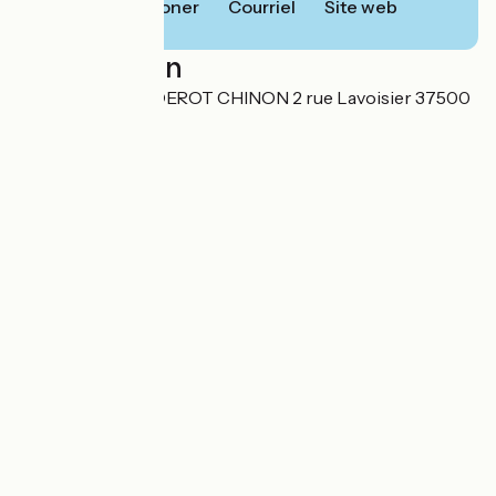
Téléphoner
Courriel
Site web
Localisation
SARL HOTEL DIDEROT CHINON 2 rue Lavoisier 37500
Chinon