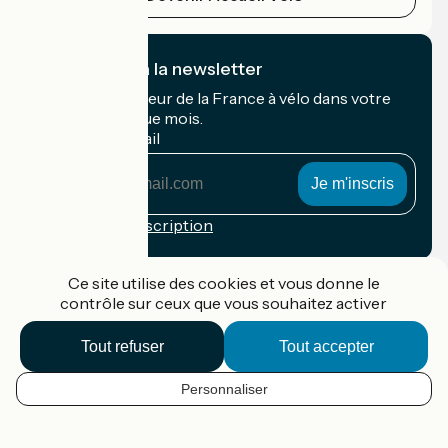
Je m'abonne à la newsletter
Recevez le meilleur de la France à vélo dans votre
boîte mail chaque mois.
Mon adresse mail
Mon
adresse
mail
Conditions d'inscription
Financé dans le cadre de Destination France
Ce site utilise des cookies et vous donne le
contrôle sur ceux que vous souhaitez activer
Tout refuser
Tout accepter
Accueil Vélo Pro
Contact
Personnaliser
Mentions légales
FR
Confidentialité
Contact