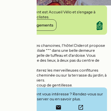
2
/
5
Cet établissement est Accueil Vélo et s'engage à
accueillir des cyclistes.
Voir ses engagements
Détails
Dans le quartier des chanoines, l'hôtel Diderot propose
une hôtellerie familiale *** dans une belle demeure
historique tourangelle de tuffeau et d'ardoise. Vous
profiterez du calme des lieux, à deux pas du centre de
Chinon.
Le matin, vous goûterez les merveilleuses confitures
maison, près de la cheminée ou sur la terrasse du jardin, à
l'ombre des bananiers.
Accueil avec beaucoup de gentillesse.
Cet établissement vous intéresse ? Rendez-vous sur
leur site pour réserver ou en savoir plus.