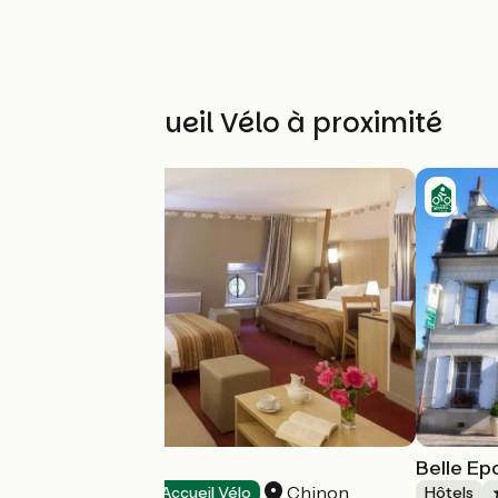
Autres Accueil Vélo à proximité
Le Lion d'Or
Belle E
Chinon
Hôtels
Accueil Vélo
Hôtels