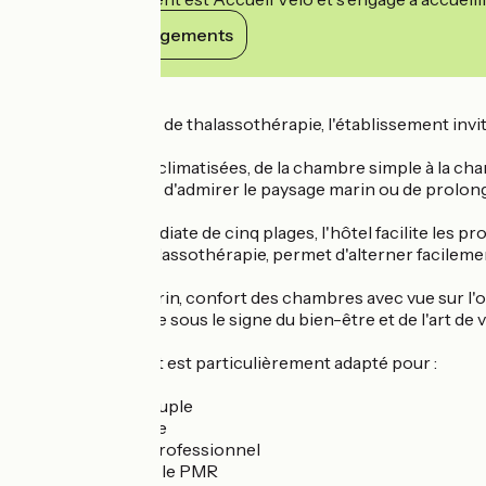
Voir ses engagements
Détails
Relié à son centre de thalassothérapie, l'établissement inv
Les 83 chambres climatisées, de la chambre simple à la cham
lumière du littoral, d'admirer le paysage marin ou de prolo
À proximité immédiate de cinq plages, l'hôtel facilite les p
son centre de thalassothérapie, permet d'alterner facileme
Entre horizon marin, confort des chambres avec vue sur l'o
parenthèse placée sous le signe du bien-être et de l'art de v
Cet établissement est particulièrement adapté pour :
✔ Escapade en couple
✔ Séjour en famille
✔ Déplacement professionnel
✔ Séjour accessible PMR