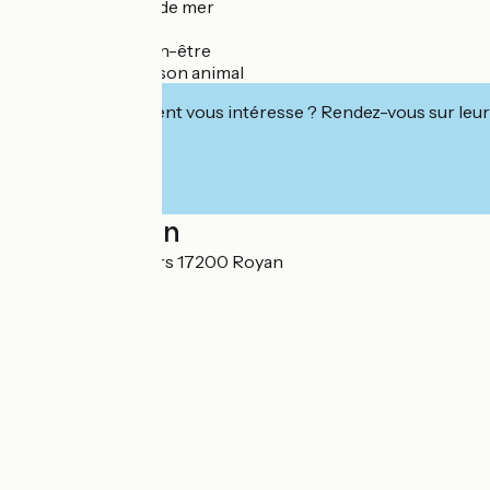
✔ Séjour en bord de mer
✔ Étape vélo
✔ Parenthèse bien-être
✔ Vacances avec son animal
Cet établissement vous intéresse ? Rendez-vous sur leur 
Localisation
6 allée des Rochers 17200 Royan