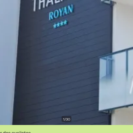
1
/
30
r des cyclistes.