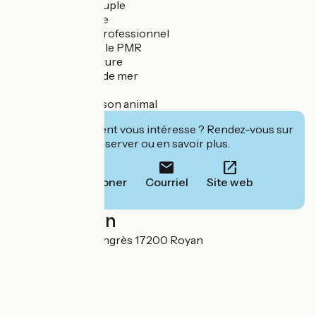
✔ Escapade en couple
✔ Séjour en famille
✔ Déplacement professionnel
✔ Séjour accessible PMR
✔ Séjour sans voiture
✔ Séjour en bord de mer
✔ Étape vélo
✔ Vacances avec son animal
Cet établissement vous intéresse ? Rendez-vous sur
leur site pour réserver ou en savoir plus.
Téléphoner
Courriel
Site web
Localisation
57 avenue des Congrès 17200 Royan