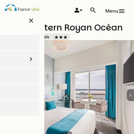
Aller
au
Menu
contenu
close
principal
Best Western Royan Océan
Accueil Vélo
Hôtels