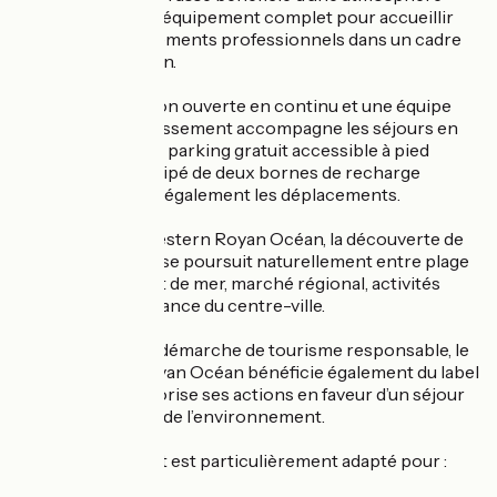
lumineuse et d’un équipement complet pour accueillir
réunions et événements professionnels dans un cadre
tourné vers l’océan.
Avec une réception ouverte en continu et une équipe
disponible, l’établissement accompagne les séjours en
toute sérénité. Un parking gratuit accessible à pied
depuis l’hôtel, équipé de deux bornes de recharge
électrique, facilite également les déplacements.
Depuis le Best Western Royan Océan, la découverte de
Royan Atlantique se poursuit naturellement entre plage
de Foncillon, front de mer, marché régional, activités
nautiques et ambiance du centre-ville.
Engagé dans une démarche de tourisme responsable, le
Best Western Royan Océan bénéficie également du label
Clef Verte, qui valorise ses actions en faveur d’un séjour
plus respectueux de l’environnement.
Cet établissement est particulièrement adapté pour :