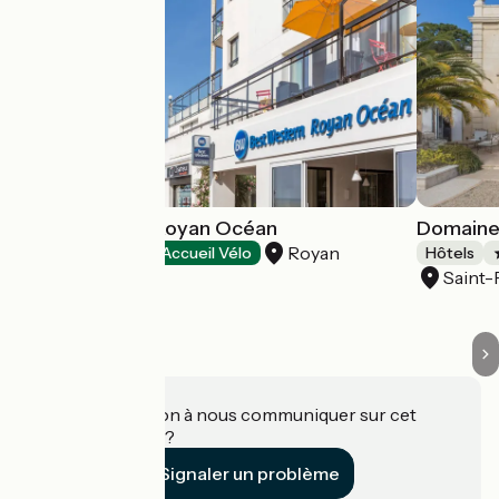
Best Western Royan Océan
Domaine 
Royan
Hôtels
Accueil Vélo
Hôtels
Saint-
Une information à nous communiquer sur cet
établissement ?
Signaler un problème