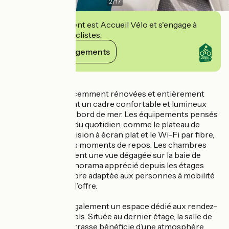
2
/
17
Cet établissement est Accueil Vélo et s'engage à
accueillir des cyclistes.
Voir ses engagements
Détails
Les chambres, récemment rénovées et entièrement
climatisées, offrent un cadre confortable et lumineux
pour un séjour en bord de mer. Les équipements pensés
pour le bien-être du quotidien, comme le plateau de
courtoisie, la télévision à écran plat et le Wi-Fi par fibre,
accompagnent les moments de repos. Les chambres
côté océan dévoilent une vue dégagée sur la baie de
Royan, avec un panorama apprécié depuis les étages
élevés. Une chambre adaptée aux personnes à mobilité
réduite complète l’offre.
L’hôtel propose également un espace dédié aux rendez-
vous professionnels. Située au dernier étage, la salle de
séminaire avec terrasse bénéficie d’une atmosphère