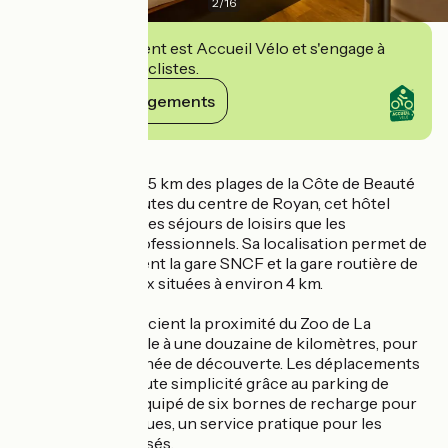
2
/
16
Cet établissement est Accueil Vélo et s'engage à
accueillir des cyclistes.
Voir ses engagements
Détails
Situé à moins de 3,5 km des plages de la Côte de Beauté
et à quelques minutes du centre de Royan, cet hôtel
facilite aussi bien les séjours de loisirs que les
déplacements professionnels. Sa localisation permet de
rejoindre facilement la gare SNCF et la gare routière de
Royan, toutes deux situées à environ 4 km.
Les familles apprécient la proximité du Zoo de La
Palmyre, accessible à une douzaine de kilomètres, pour
partager une journée de découverte. Les déplacements
s'effectuent en toute simplicité grâce au parking de
l'établissement, équipé de six bornes de recharge pour
véhicules électriques, un service pratique pour les
voyageurs motorisés.