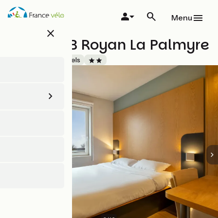
Aller
au
Menu
contenu
close
principal
Hôtel B&B Royan La Palmyre
Accueil Vélo
Hôtels