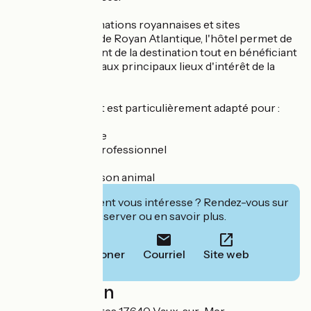
Entre plages, animations royannaises et sites
incontournables de Royan Atlantique, l'hôtel permet de
profiter pleinement de la destination tout en bénéficiant
d'un accès rapide aux principaux lieux d'intérêt de la
Côte de Beauté.
Cet établissement est particulièrement adapté pour :
✔ Séjour en famille
✔ Déplacement professionnel
✔ Étape vélo
✔ Vacances avec son animal
Cet établissement vous intéresse ? Rendez-vous sur
leur site pour réserver ou en savoir plus.
Téléphoner
Courriel
Site web
Localisation