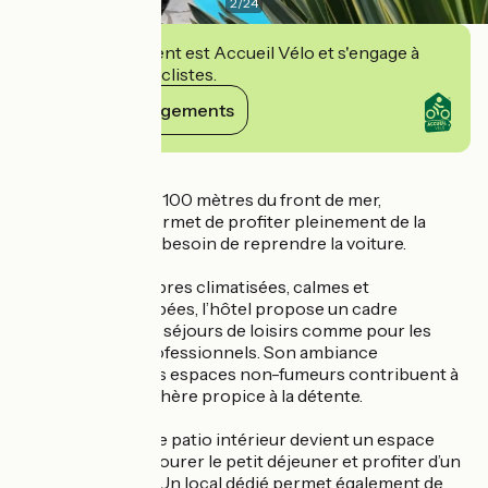
2
/
24
Cet établissement est Accueil Vélo et s'engage à
accueillir des cyclistes.
Voir ses engagements
Détails
Situé à seulement 100 mètres du front de mer,
l’établissement permet de profiter pleinement de la
station sans avoir besoin de reprendre la voiture.
Avec ses 15 chambres climatisées, calmes et
entièrement équipées, l’hôtel propose un cadre
reposant pour les séjours de loisirs comme pour les
déplacements professionnels. Son ambiance
chaleureuse et ses espaces non-fumeurs contribuent à
créer une atmosphère propice à la détente.
Aux beaux jours, le patio intérieur devient un espace
agréable pour savourer le petit déjeuner et profiter d’un
moment paisible. Un local dédié permet également de