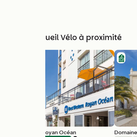
Autres Accueil Vélo à proximité
Best Western Royan Océan
Domaine 