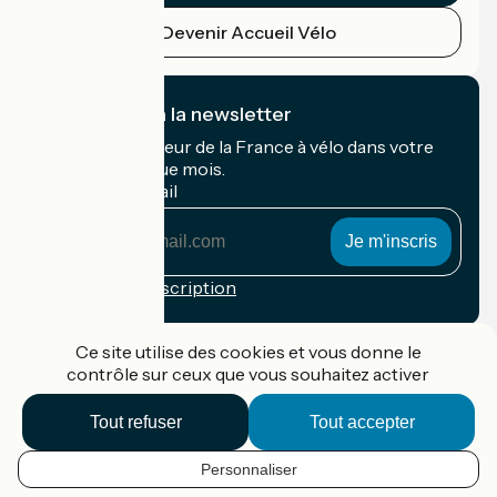
Devenir Accueil Vélo
Je m'abonne à la newsletter
Recevez le meilleur de la France à vélo dans votre
boîte mail chaque mois.
Mon adresse mail
Mon
adresse
mail
Conditions d'inscription
Financé dans le cadre de Destination France
Ce site utilise des cookies et vous donne le
contrôle sur ceux que vous souhaitez activer
Tout refuser
Tout accepter
Accueil Vélo Pro
Contact
Personnaliser
Mentions légales
FR