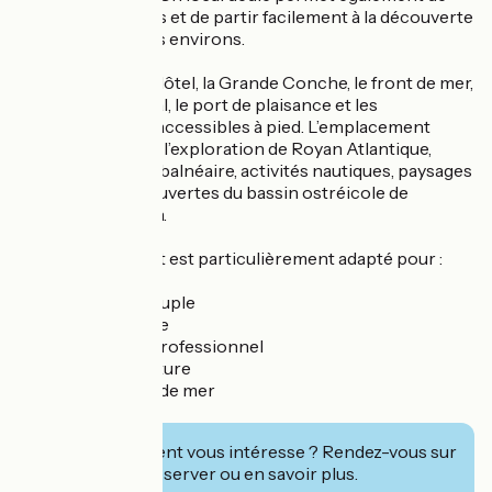
sécuriser les vélos et de partir facilement à la découverte
de Royan et de ses environs.
Depuis l’Atlantis Hôtel, la Grande Conche, le front de mer,
le marché régional, le port de plaisance et les
restaurants sont accessibles à pied. L’emplacement
facilite également l’exploration de Royan Atlantique,
entre patrimoine balnéaire, activités nautiques, paysages
de marais et découvertes du bassin ostréicole de
Marennes-Oléron.
Cet établissement est particulièrement adapté pour :
✔ Escapade en couple
✔ Séjour en famille
✔ Déplacement professionnel
✔ Séjour sans voiture
✔ Séjour en bord de mer
✔ Étape vélo
Cet établissement vous intéresse ? Rendez-vous sur
leur site pour réserver ou en savoir plus.