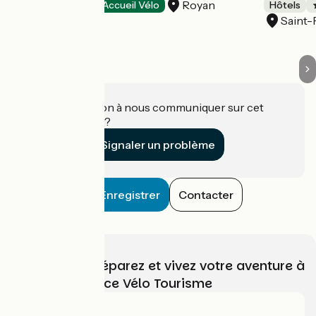
Royan
Hôtels
Accueil Vélo
Hôtels
Saint-
Une information à nous communiquer sur cet
établissement ?
Signaler un problème
Enregistrer
Contacter
Choisissez, préparez et vivez votre aventure à
vélo avec France Vélo Tourisme