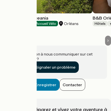
Hôtel Escale Oceania
B&B Orl
Orléans
Hôtels
Accueil Vélo
Hôtels
Une information à nous communiquer sur cet
établissement ?
Signaler un problème
Enregistrer
Contacter
Choisissez, préparez et vivez votre aventure à