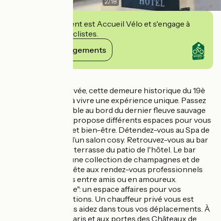
2
/
18
Cet établissement est Accueil Vélo et s'engage à
accueillir des cyclistes.
Voir ses engagements
Détails
Entièrement rénovée, cette demeure historique du 19è
siècle vous invite à vivre une expérience unique. Passez
un séjour inoubliable au bord du dernier fleuve sauvage
de France. L’hôtel propose différents espaces pour vous
apporter confort et bien-être. Détendez-vous au Spa de
l’hôtel ou au sein d’un salon cosy. Retrouvez-vous au bar
de l’hôtel ou sur la terrasse du patio de l'hôtel. Le bar
offre entre autre une collection de champagnes et de
spiritueux ; il se prête aux rendez-vous professionnels
ainsi qu’aux pauses entre amis ou en amoureux.
"Empreinte Galerie": un espace affaires pour vos
réunions et réceptions. Un chauffeur privé vous est
proposé pour vous aidez dans tous vos déplacements. À
seulement 1h de Paris et aux portes des Châteaux de