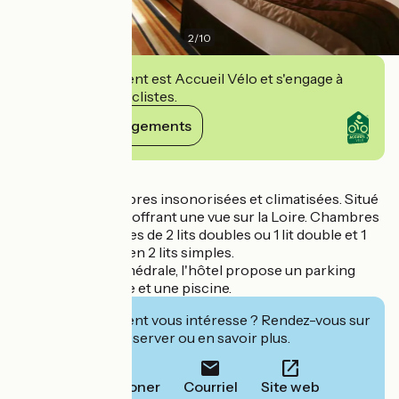
2
/
10
Cet établissement est Accueil Vélo et s'engage à
accueillir des cyclistes.
Voir ses engagements
Détails
Hôtel de 111 chambres insonorisées et climatisées. Situé
au cœur de la ville offrant une vue sur la Loire. Chambres
familles composées de 2 lits doubles ou 1 lit double et 1
canapé s'ouvrant en 2 lits simples.
À 800 m de la cathédrale, l'hôtel propose un parking
privé, une terrasse et une piscine.
Cet établissement vous intéresse ? Rendez-vous sur
leur site pour réserver ou en savoir plus.
Téléphoner
Courriel
Site web