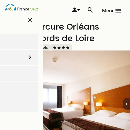
Aller
au
Menu
contenu
close
principal
Hôtel Mercure Orléans
Centre Bords de Loire
Accueil Vélo
Hôtels