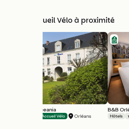
Autres Accueil Vélo à proximité
Hôtel Escale Oceania
B&B Orl
Orléans
Hôtels
Accueil Vélo
Hôtels