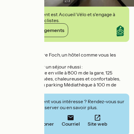
2
/
3
Cet établissement est Accueil Vélo et s'engage à
accueillir des cyclistes.
Voir ses engagements
Détails
Ibis Orléans Centre Foch, un hôtel comme vous les
aimez !
Des services pour un séjour réussi :
une situation idéale en ville à 800 m de la gare, 125
chambres climatisées, chaleureuses et confortables,
accès privilégié au parking Médiathèque à 100 m de
l'hôtel.
Cet établissement vous intéresse ? Rendez-vous sur
leur site pour réserver ou en savoir plus.
Téléphoner
Courriel
Site web