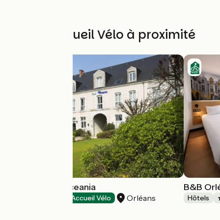
Autres Accueil Vélo à proximité
Hôtel Escale Oceania
B&B Orl
Orléans
Hôtels
Accueil Vélo
Hôtels