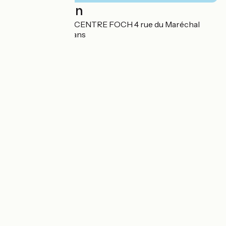
Localisation
BBHO ORLEANS CENTRE FOCH 4 rue du Maréchal
Foch 45000 Orléans