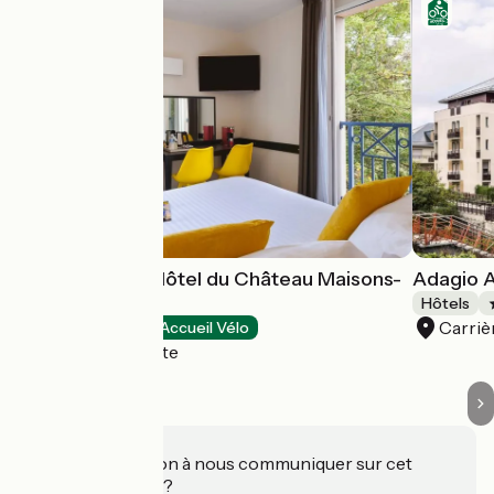
Best Western Hôtel du Château Maisons-
Adagio A
Laffitte***
Hôtels
Carriè
Hôtels
Accueil Vélo
Maisons-Laffitte
Une information à nous communiquer sur cet
établissement ?