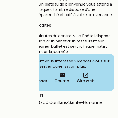
sommeil paisible. Un plateau de bienvenue vous attend à
votre arrivée, et chaque chambre dispose d'une
bouilloire pour préparer thé et café à votre convenance.
Services et commodités
Situé à quelques minutes du centre-ville, l'hôtel dispose
d'un jardin, d'un salon, d'un bar et d'un restaurant sur
place. Un petit déjeuner buffet est servi chaque matin,
pour bien commencer la journée.
Cet établissement vous intéresse ? Rendez-vous sur
leur site pour réserver ou en savoir plus.
Téléphoner
Courriel
Site web
Localisation
91 rue de Cergy 78700 Conflans-Sainte-Honorine