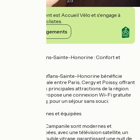
2
/
3
Cet établissement est Accueil Vélo et s'engage à
accueillir des cyclistes.
Voir ses engagements
Détails
Campanile Conflans-Sainte-Honorine : Confort et
accessibilité
Le Campanile Conflans-Sainte-Honorine bénéficie
d'une situation idéale entre Paris, Cergy et Poissy, offrant
un accès facile aux principales attractions de la région.
L'établissement propose une connexion Wi-Fi gratuite
ainsi qu'un parking, pour un séjour sans souci.
Chambres modernes et équipées
Les chambres du Campanile sont modernes et
entièrement équipées, avec une télévision satellite, un
téléphone et un double vitrage, garantissant une nuit de