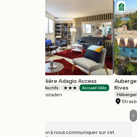
Résidence Hôtelière Adagio Access
Auberge 
Rives
Hébergements collectifs
Accueil Vélo
Illkirch-Graffenstaden
Hébergeme
Stras
Une information à nous communiquer sur cet