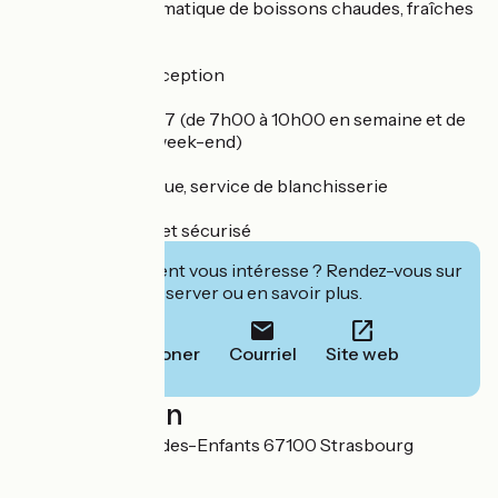
Distributeur automatique de boissons chaudes, fraîches
et snacks
Coffre-fort à la réception
Petit-déjeuner 7j/7 (de 7h00 à 10h00 en semaine et de
8h00 à 10h30 le week-end)
Laverie automatique, service de blanchisserie
Parking intérieur et sécurisé
Cet établissement vous intéresse ? Rendez-vous sur
leur site pour réserver ou en savoir plus.
Téléphoner
Courriel
Site web
Localisation
50-54 rue du Jeu-des-Enfants 67100 Strasbourg