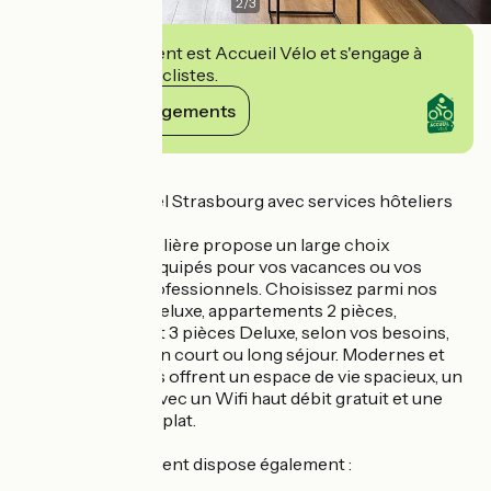
2
/
3
Cet établissement est Accueil Vélo et s'engage à
accueillir des cyclistes.
Voir ses engagements
Détails
Notre appart hôtel Strasbourg avec services hôteliers
La résidence hôtelière propose un large choix
d'appartements équipés pour vos vacances ou vos
déplacements professionnels. Choisissez parmi nos
studios, studios Deluxe, appartements 2 pièces,
appartements 2 et 3 pièces Deluxe, selon vos besoins,
que ce soit pour un court ou long séjour. Modernes et
confortables, tous offrent un espace de vie spacieux, un
accès à internet avec un Wifi haut débit gratuit et une
télévision à écran plat.
Chaque appartement dispose également :