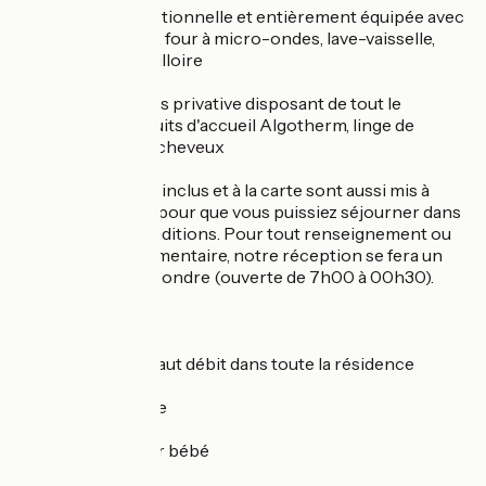
d'une cuisine fonctionnelle et entièrement équipée avec
plaque de cuisson, four à micro-ondes, lave-vaisselle,
réfrigérateur, bouilloire
d'une salle de bains privative disposant de tout le
nécessaire : produits d'accueil Algotherm, linge de
toilette et sèche-cheveux
D'autres services, inclus et à la carte sont aussi mis à
votre disposition pour que vous puissiez séjourner dans
les meilleures conditions. Pour tout renseignement ou
demande complémentaire, notre réception se fera un
plaisir de vous répondre (ouverte de 7h00 à 00h30).
Services inclus :
Connexion Wifi haut débit dans toute la résidence
Accès à la terrasse
Equipements pour bébé