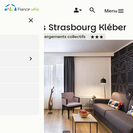
Aller
au
Menu
contenu
close
principal
Citadines Strasbourg Kléber
Accueil Vélo
Hébergements collectifs