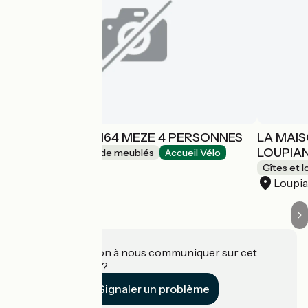
LE GAVINA ME 164 MEZE 4 PERSONNES
LA MAIS
LOUPIA
Gîtes et locations de meublés
Accueil Vélo
Mèze
Gîtes et 
Loupi
Une information à nous communiquer sur cet
établissement ?
Signaler un problème