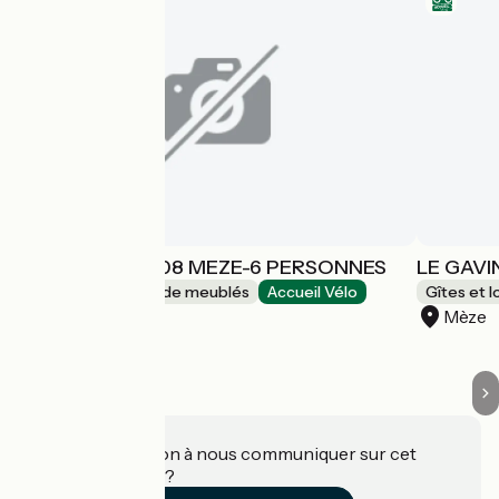
LE PATIO ME 008 MEZE-6 PERSONNES
LE GAVI
Gîtes et locations de meublés
Accueil Vélo
Gîtes et 
Mèze
Mèze
Une information à nous communiquer sur cet
établissement ?