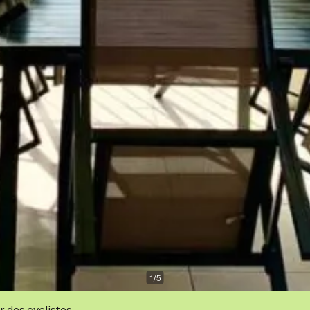
1
/
5
r des cyclistes.