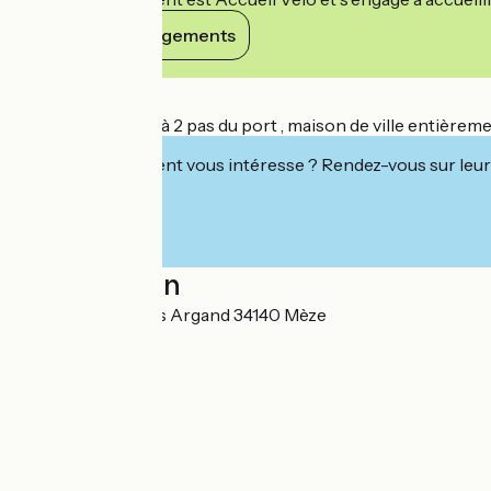
Voir ses engagements
Détails
Au cœur de Mèze à 2 pas du port , maison de ville entièreme
Cet établissement vous intéresse ? Rendez-vous sur leur 
Localisation
760 rue des frères Argand 34140 Mèze