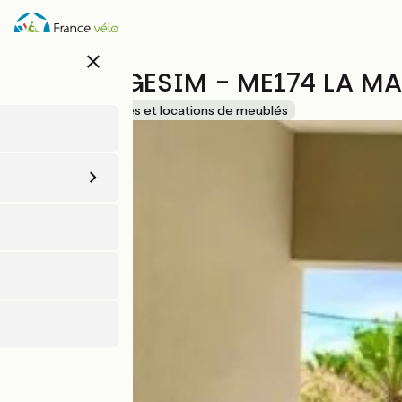
Aller
au
contenu
close
principal
AGENCE GESIM - ME174 LA MA
Accueil Vélo
Gîtes et locations de meublés