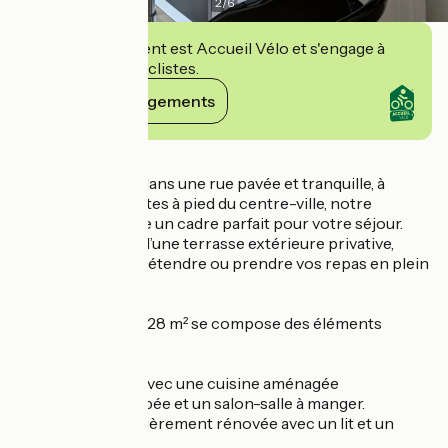
2
/
6
Cet établissement est Accueil Vélo et s'engage à
accueillir des cyclistes.
Voir ses engagements
Détails
Idéalement situé dans une rue pavée et tranquille, à
seulement 2 minutes à pied du centre-ville, notre
appartement offre un cadre parfait pour votre séjour.
Vous disposerez d’une terrasse extérieure privative,
idéale pour vous détendre ou prendre vos repas en plein
air.
L’appartement de 28 m² se compose des éléments
suivants :
Une pièce de vie avec une cuisine aménagée
entièrement équipée et un salon-salle à manger.
Une chambre entièrement rénovée avec un lit et un
dressing.