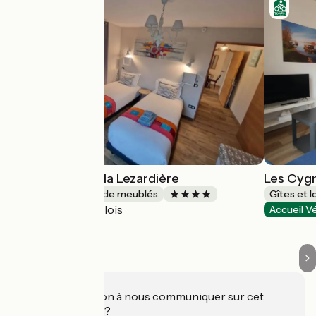
Le petit gîte de la Lezardière
Les Cyg
Gîtes et locations de meublés
Gîtes et 
Blois
Accueil Vélo
Accueil V
Une information à nous communiquer sur cet
établissement ?