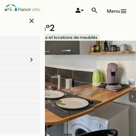
Aller
au
Menu
contenu
close
principal
Meublé n°2
Accueil Vélo
Gîtes et locations de meublés