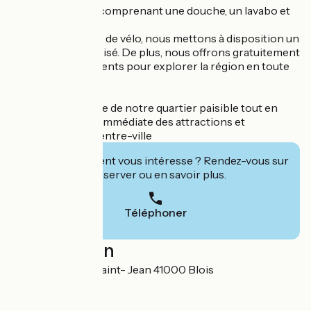
Une salle de bain comprenant une douche, un lavabo et
des toilettes.
Pour les amateurs de vélo, nous mettons à disposition un
local à vélos sécurisé. De plus, nous offrons gratuitement
des vélos à nos clients pour explorer la région en toute
liberté.
Profitez du charme de notre quartier paisible tout en
étant à proximité immédiate des attractions et
commodités du centre-ville
Cet établissement vous intéresse ? Rendez-vous sur
leur site pour réserver ou en savoir plus.
Téléphoner
Localisation
21 Rue du Bourg Saint- Jean 41000 Blois