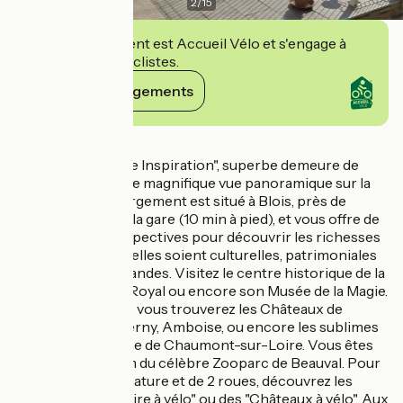
2
/
15
Cet établissement est Accueil Vélo et s'engage à
accueillir des cyclistes.
Voir ses engagements
Détails
Bienvenue à "Loire Inspiration", superbe demeure de
caractère avec une magnifique vue panoramique sur la
Loire. Votre hébergement est situé à Blois, près de
commerces et de la gare (10 min à pied), et vous offre de
nombreuses perspectives pour découvrir les richesses
du Val de Loire, quelles soient culturelles, patrimoniales
ou encore gourmandes. Visitez le centre historique de la
ville, son château Royal ou encore son Musée de la Magie.
À moins de 30 km, vous trouverez les Châteaux de
Chambord, Cheverny, Amboise, ou encore les sublimes
jardins du Domaine de Chaumont-sur-Loire. Vous êtes
également à 45 km du célèbre Zooparc de Beauval. Pour
les amoureux de nature et de 2 roues, découvrez les
parcours de la "Loire à vélo" ou des "Châteaux à vélo". Aux