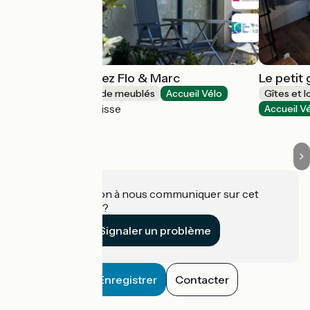
Le cottage - Chez Flo & Marc
Le petit 
Gîtes et locations de meublés
Accueil Vélo
Gîtes et 
Valloire-sur-Cisse
Accueil V
Une information à nous communiquer sur cet
établissement ?
Signaler un problème
Enregistrer
Contacter