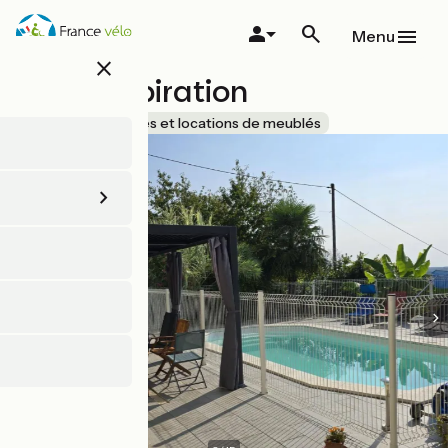
Aller
au
Menu
contenu
close
principal
Loire Inspiration
Accueil Vélo
Gîtes et locations de meublés