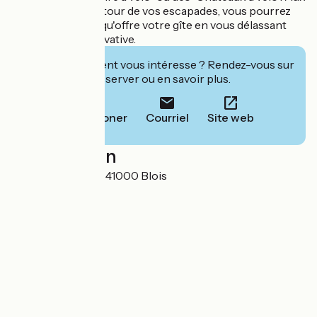
beaux jours, de retour de vos escapades, vous pourrez
profiter de la vue qu'offre votre gîte en vous délassant
dans la piscine privative.
Cet établissement vous intéresse ? Rendez-vous sur
leur site pour réserver ou en savoir plus.
Téléphoner
Courriel
Site web
Localisation
40, Rue Albert 1er 41000 Blois