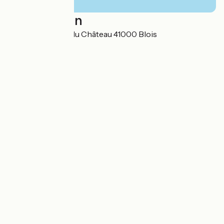
Localisation
1 Rue de la Voûte du Château 41000 Blois