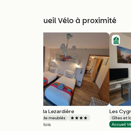
Autres Accueil Vélo à proximité
Le petit gîte de la Lezardière
Les Cyg
Gîtes et locations de meublés
Gîtes et 
Blois
Accueil Vélo
Accueil V