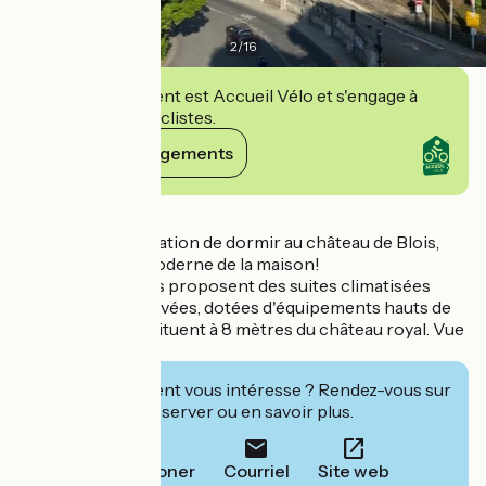
2
/
16
Cet établissement est Accueil Vélo et s'engage à
accueillir des cyclistes.
Voir ses engagements
Détails
Pour avoir la sensation de dormir au château de Blois,
avec le confort moderne de la maison!
Les Suites de Blois proposent des suites climatisées
entièrement rénovées, dotées d'équipements hauts de
gamme, et qui se situent à 8 mètres du château royal. Vue
extraordinaire.
Cet établissement vous intéresse ? Rendez-vous sur
leur site pour réserver ou en savoir plus.
Téléphoner
Courriel
Site web