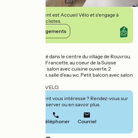
2
/
7
Cet établissement est Accueil Vélo et s'engage à
accueillir des cyclistes.
Voir ses engagements
Détails
Petite Maison situé dans le centre du village de Rouvrou,
proche de la Vélo Francette, au coeur de la Suisse
Normande. Séjour salon avec cuisine ouverte, 2
chambres à l'étage, salle d'eau wc. Petit balcon avec salon
de jardin.
LABEL ACCUEIL VELO.
Cet établissement vous intéresse ? Rendez-vous sur
leur site pour réserver ou en savoir plus.
Téléphoner
Courriel