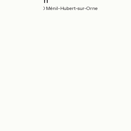
Localisation
5 Vieille Rue 61430 Ménil-Hubert-sur-Orne