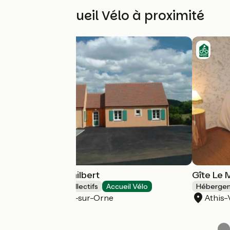
Autres Accueil Vélo à proximité
Gite de Saint Philbert
Gîte Le 
Hébergements collectifs
Accueil Vélo
Hébergeme
Saint-Philbert-sur-Orne
Athis-