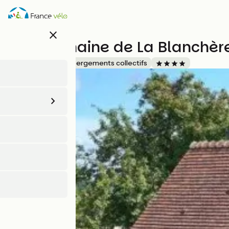
Aller
au
contenu
close
principal
Gîte Domaine de La Blanchère
Accueil Vélo
Hébergements collectifs