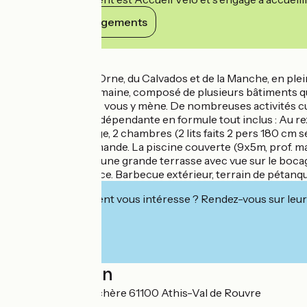
Voir ses engagements
Détails
Au carrefour de l'Orne, du Calvados et de la Manche, en ple
et de calme. Le domaine, composé de plusieurs bâtiments qui
multi-centenaires vous y mène. De nombreuses activités cu
Maison de pays indépendante en formule tout inclus : Au r
Bluetooth. À l'étage, 2 chambres (2 lits faits 2 pers 180 cm 
personne sur demande. La piscine couverte (9x5m, prof. max.
à 5 places ainsi qu'une grande terrasse avec vue sur le boc
l'autre gite sur place. Barbecue extérieur, terrain de pétan
Cet établissement vous intéresse ? Rendez-vous sur leur 
Localisation
Manoir de la Blanchère 61100 Athis-Val de Rouvre