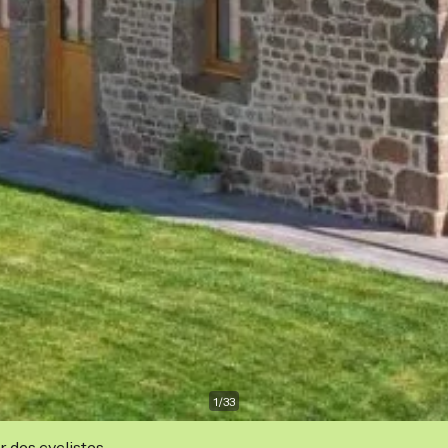
1
/
33
r des cyclistes.