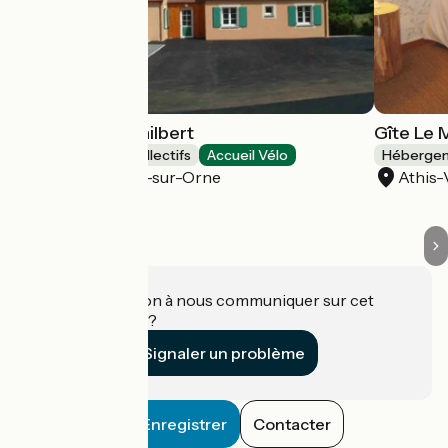
Gite de Saint Philbert
Gîte Le 
Hébergements collectifs
Accueil Vélo
Hébergeme
Saint-Philbert-sur-Orne
Athis-
Une information à nous communiquer sur cet
établissement ?
Signaler un problème
Enregistrer
Contacter