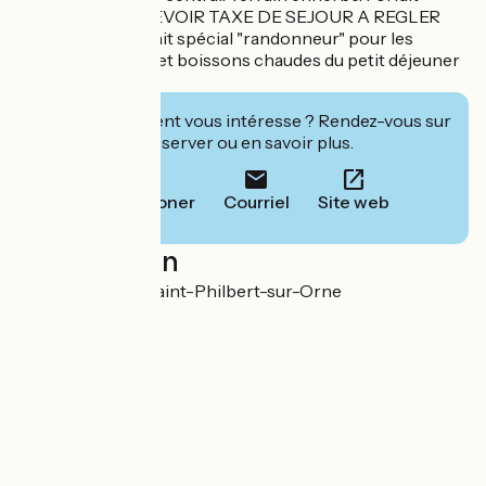
ménage 92 €. PREVOIR TAXE DE SEJOUR A REGLER
SUR PLACE. Forfait spécial "randonneur" pour les
étapes avec linge et boissons chaudes du petit déjeuner
inclus
Cet établissement vous intéresse ? Rendez-vous sur
leur site pour réserver ou en savoir plus.
Téléphoner
Courriel
Site web
Localisation
Le Bourg 61430 Saint-Philbert-sur-Orne