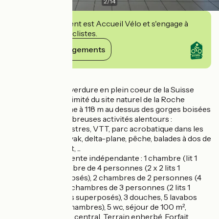
2
/
14
Cet établissement est Accueil Vélo et s'engage à
accueillir des cyclistes.
Voir ses engagements
Détails
Dans un écrin de verdure en plein coeur de la Suisse
Normande, à proximité du site naturel de la Roche
d'Oëtre qui culmine à 118 m au dessus des gorges boisées
de la Rouvre. Nombreuses activités alentours :
randonnées pédestres, VTT, parc acrobatique dans les
arbres, canoë-kayak, delta-plane, pêche, balades à dos de
vaches, restaurant, ...
Construction récente indépendante : 1 chambre (lit 1
personne), 1 chambre de 4 personnes (2 x 2 lits 1
personne superposés), 2 chambres de 2 personnes (4
lits 1 personne), 2 chambres de 3 personnes (2 lits 1
personne, 2 x 2 lits superposés), 3 douches, 5 lavabos
(dont 3 dans les chambres), 5 wc, séjour de 100 m²,
cuisine. Chauffage central. Terrain enherbé. Forfait