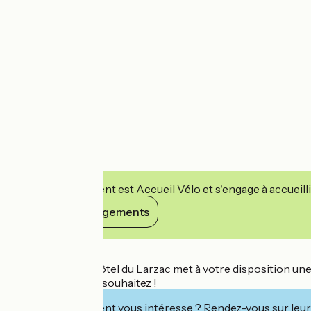
Cet établissement est Accueil Vélo et s'engage à accueilli
Voir ses engagements
Détails
Le gite L’ancien Hôtel du Larzac met à votre disposition une 
d'hôtes, si vous le souhaitez !
Cet établissement vous intéresse ? Rendez-vous sur leur 