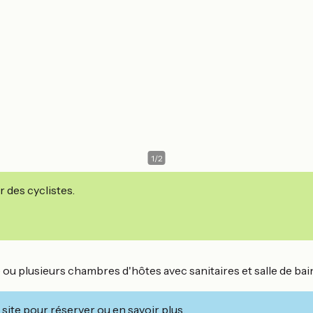
1
/
2
r des cyclistes.
ou plusieurs chambres d'hôtes avec sanitaires et salle de bain 
site pour réserver ou en savoir plus.