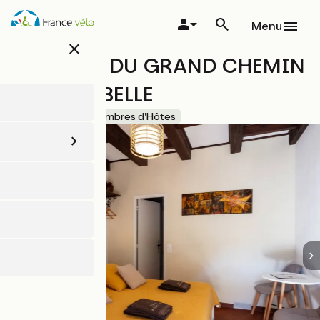
Aller
au
Menu
contenu
close
principal
LE BARRY DU GRAND CHEMIN
- CARDABELLE
Accueil Vélo
Chambres d'Hôtes