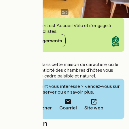
2
/
5
Cet établissement est Accueil Vélo et s'engage à
accueillir des cyclistes.
Voir ses engagements
Détails
Faites une pause dans cette maison de caractère, où le
charme et l’authenticité des chambres d’hôtes vous
séduiront, dans un cadre paisible et naturel.
Cet établissement vous intéresse ? Rendez-vous sur
leur site pour réserver ou en savoir plus.
Téléphoner
Courriel
Site web
Localisation