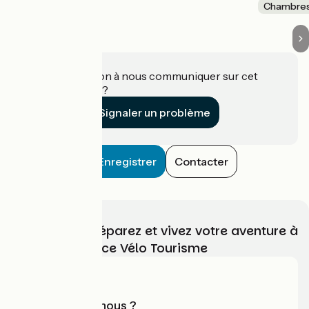
Chambres
Une information à nous communiquer sur cet
établissement ?
Signaler un problème
Enregistrer
Contacter
Choisissez, préparez et vivez votre aventure à
vélo avec France Vélo Tourisme
Qui sommes-nous ?