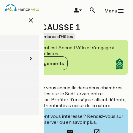
Aller
au
Menu
contenu
close
principal
RÊVE DE CAUSSE 1
Accueil Vélo
Chambres d'Hôtes
Cet établissement est Accueil Vélo et s'engage à
accueillir des cyclistes.
Voir ses engagements
Détails
Le Rêve de Causse vous accueille dans deux chambres
d’hôtes confortables, sur le Sud Larzac, entre
Montpellier et Millau. Profitez d'un séjour alliant détente,
découvertes et authenticité au cœur de la nature.
Cet établissement vous intéresse ? Rendez-vous sur
leur site pour réserver ou en savoir plus.