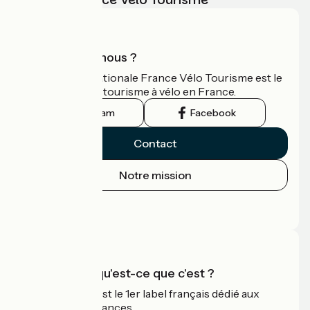
Qui sommes-nous ?
L'association nationale France Vélo Tourisme est le
guide officiel du tourisme à vélo en France.
Instagram
Facebook
Contact
Notre mission
Espace Presse
Espace Pro
Accueil Vélo qu'est-ce que c'est ?
Accueil Vélo c'est le 1er label français dédié aux
cyclistes en vacances.