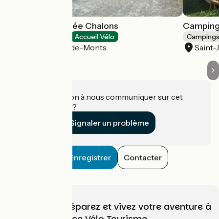
Camping La Parée Chalons
Camping
Campings
Accueil Vélo
Camping
Notre-Dame-de-Monts
Saint
Une information à nous communiquer sur cet
établissement ?
Signaler un problème
Enregistrer
Contacter
Choisissez, préparez et vivez votre aventure à
vélo avec France Vélo Tourisme