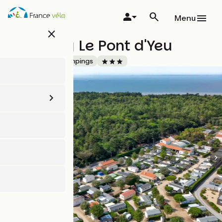
Aller
au
Menu
contenu
close
principal
Camping Le Pont d'Yeu
Accueil Vélo
Campings