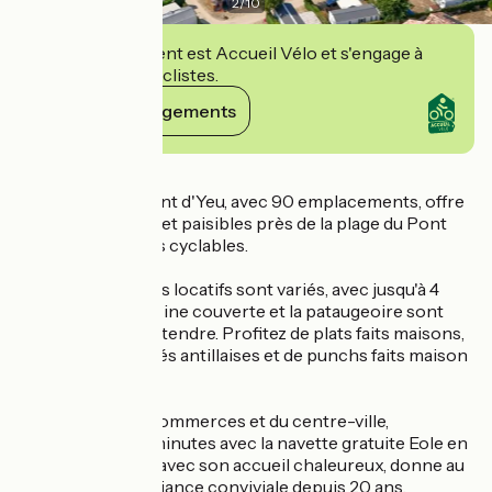
2
/
10
Cet établissement est Accueil Vélo et s'engage à
accueillir des cyclistes.
Voir ses engagements
Détails
Le camping Le Pont d'Yeu, avec 90 emplacements, offre
des vacances zen et paisibles près de la plage du Pont
d'Yeu et des pistes cyclables.
Les hébergements locatifs sont variés, avec jusqu'à 4
chambres. La piscine couverte et la pataugeoire sont
idéales pour se détendre. Profitez de plats faits maisons,
avec des spécialités antillaises et de punchs faits maison
au bar.
À proximité des commerces et du centre-ville,
accessible en 15 minutes avec la navette gratuite Eole en
juillet-août. Yann, avec son accueil chaleureux, donne au
camping une ambiance conviviale depuis 20 ans.