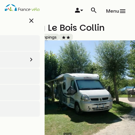
Aller
au
Menu
contenu
close
principal
Camping Le Bois Collin
Accueil Vélo
Campings