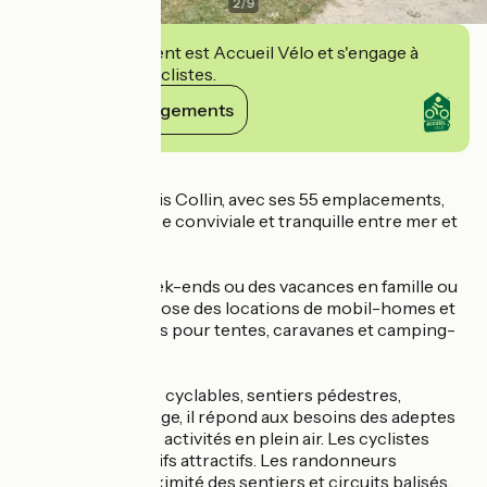
2
/
9
Cet établissement est Accueil Vélo et s'engage à
accueillir des cyclistes.
Voir ses engagements
Détails
Le camping Le Bois Collin, avec ses 55 emplacements,
offre une ambiance conviviale et tranquille entre mer et
marais.
Idéal pour des week-ends ou des vacances en famille ou
entre amis, il propose des locations de mobil-homes et
des emplacements pour tentes, caravanes et camping-
cars.
Proche des pistes cyclables, sentiers pédestres,
commerces et plage, il répond aux besoins des adeptes
de la nature et des activités en plein air. Les cyclistes
bénéficient de tarifs attractifs. Les randonneurs
apprécient la proximité des sentiers et circuits balisés.