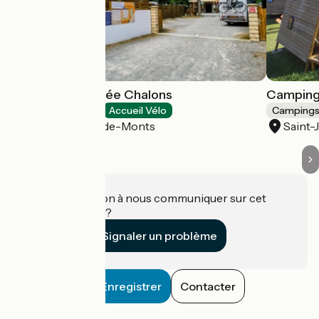
Camping La Parée Chalons
Camping
Campings
Accueil Vélo
Camping
Notre-Dame-de-Monts
Saint
Une information à nous communiquer sur cet
établissement ?
Signaler un problème
Enregistrer
Contacter