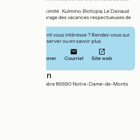
À découvrir à proximité : Kulmino, Biotopia, Le Daviaud.
Le camping encourage des vacances respectueuses de
l'environnement.
Cet établissement vous intéresse ? Rendez-vous sur
leur site pour réserver ou en savoir plus.
Téléphoner
Courriel
Site web
Localisation
26 rue de la Creusière 85690 Notre-Dame-de-Monts