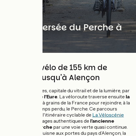
Une traversée du Perche à
vélo
Parcours vélo de 155 km de
Chartres jusqu'à Alençon
On quitte Chartres, capitale du vitrail et de la lumière, par
la
belle vallée de l'Eure
. La véloroute traverse ensuite
la
Beauce
, grenier à grains de la France pour rejoindre, à la
recherche du temps perdu, le Perche. Ce parcours
remarquable sur l'itinéraire cyclable de
La Véloscénie
traverse les paysages authentiques de
l’ancienne
province du Perche
par une voie verte quasi continue.
De Condé-sur-Huisne aux portes du pays d’Alençon, la