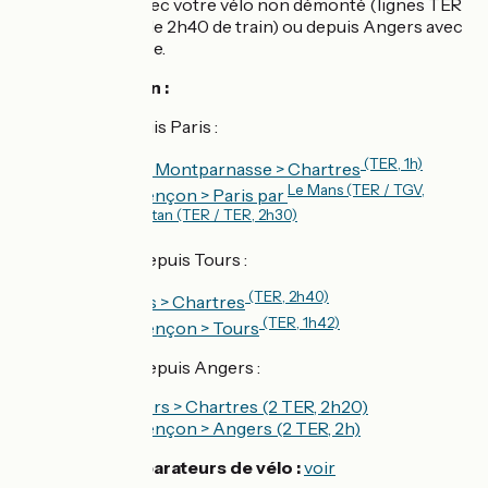
Tours en train avec votre vélo non démonté (lignes TER
directes, moins de 2h40 de train) ou depuis Angers avec
1 correspondance.
🚉 Accès en train :
Accès train depuis Paris :
(TER, 1h)
Aller :
Paris Montparnasse > Chartres
Le Mans (TER / TGV,
Retour :
Alençon > Paris par
2h)
Argentan (TER / TER, 2h30)
ou
Accès en train depuis Tours :
(TER, 2h40)
Aller :
Tours > Chartres
(TER, 1h42)
Retour :
Alençon > Tours
Accès en train depuis Angers :
Aller :
Angers > Chartres (2 TER, 2h20)
Retour :
Alençon > Angers (2 TER, 2h)
🚴 Loueurs / réparateurs de vélo :
voir