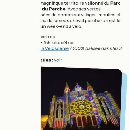
piste traverse le magnifique territoire vallonné du
Parc
naturel régional du Perche
. Avec ses vertes
campagnes tapissées de nombreux villages, moulins et
manoirs, le berceau du fameux cheval percheron est le
décor idéal pour un week-end à vélo.
Départ :
Chartres
Distance :
~ 155 kilomètres
Balisage :
La Véloscénie
/ 100% balisée dans les 2
sens
Infos pratiques :
voir