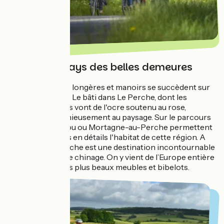
Le Perche : pays des belles demeures
Belles demeures, longères et manoirs se succèdent sur
ce parcours vélo. Le bâti dans Le Perche, dont les
couleurs chaudes vont de l'ocre soutenu au rose,
s'intègre harmonieusement au paysage. Sur le parcours
Nogent-le-Rotrou ou Mortagne-au-Perche permettent
de découvrir plus en détails l'habitat de cette région. A
noter que Le Perche est une destination incontournable
en France pour le chinage. On y vient de l’Europe entière
pour dénicher les plus beaux meubles et bibelots.