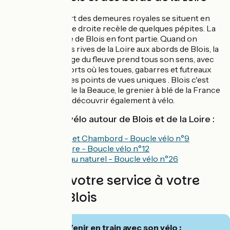
Même si la plupart des demeures royales se situent en
rive gauche, la rive droite recèle de quelques pépites. La
Château et la ville de Blois en font partie. Quand on
pédale le long des rives de la Loire aux abords de Blois, la
dimension sauvage du fleuve prend tous son sens, avec
ses nombreux ports où les toues, gabarres et futreaux
amarés offrent des points de vues uniques . Blois c'est
aussi les portes de la Beauce, le grenier à blé de la France
que vous pouvez découvrir également à vélo.
Les balades à vélo autour de Blois et de la Loire :
Entre Blois et Chambord - Boucle vélo n°9
Au fil de Loire - Boucle vélo n°12
La Beauce au naturel - Boucle vélo n°26
Ils sont à votre service à votre
arrivée à Blois
🚆 Venir en train avec son vélo :