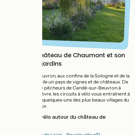
Autour du château de Chaumont et son
festival des jardins
Entre Loire et Beuvron, aux confins de la Sologne et de la
Touraine se dévoile un pays de vignes et de châteaux. De
l'ancien village de pêcheurs de Candé-sur-Beuvron à
Fougères-sur-Bièvre, les circuits à vélo vous entraînent à
la découverte de quelques-uns des plus beaux villages du
Pays des Châteaux.
Les balades à vélo autour du château de
Chaumont :
Confluence de Loire - Boucle vélo n°1