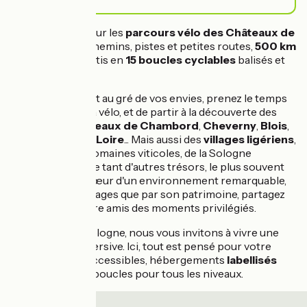
Échappez-vous sur les
parcours vélo des Châteaux de
la Loire
: entre chemins, pistes et petites routes,
500 km
à explorer
répartis en
15 boucles cyclables
balisés et
sécurisés.
À votre rythme et au gré de vos envies, prenez le temps
de vous balader à vélo, et de partir à la découverte des
prestigieux
châteaux de Chambord
,
Cheverny
,
Blois
,
Chaumont-sur-Loire
... Mais aussi des
villages ligériens
,
des nombreux domaines viticoles, de la Sologne
mystérieuse et de tant d'autres trésors, le plus souvent
méconnus. Au cœur d'un environnement remarquable,
tant par ses paysages que par son patrimoine, partagez
en famille ou entre amis des moments privilégiés.
Entre Loire et Sologne, nous vous invitons à vivre une
expérience immersive. Ici, tout est pensé pour votre
confort : gares accessibles, hébergements
labellisés
Accueil Vélo
et boucles pour tous les niveaux.