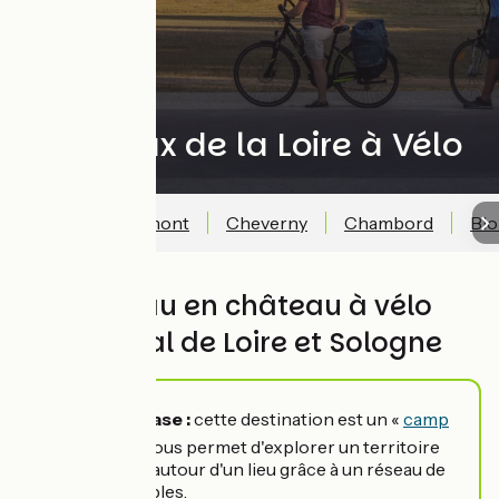
Châteaux de la Loire à Vélo
Carte
Chaumont
Cheverny
Chambord
Blo
De château en château à vélo
entre le Val de Loire et Sologne
⛺ Camp de base :
cette destination est un «
camp
de base
» qui vous permet d'explorer un territoire
en rayonnant autour d'un lieu grâce à un réseau de
boucles cyclables.