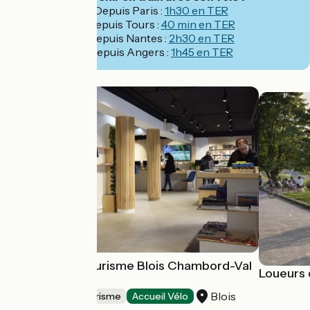
Depuis Paris :
1h30 en TER
Depuis Tours :
40 min en TER
Depuis Nantes :
2h30 en TER
Depuis Angers :
1h45 en TER
Office de Tourisme Blois Chambord-Val
Loueurs 
de Loire
Blois
Offices de Tourisme
Accueil Vélo