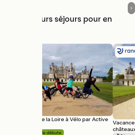
Les meilleurs séjours pour en
profiter
Le meilleur de la Loire à Vélo par Active
Vacances
Tours
châteaux
8 jours
Je débute