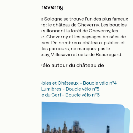
Autour de Cheverny
Dans l'Ouest de la Sologne se trouve l'un des plus fameux
château de la Loire : le château de Cheverny. Les boucles
à vélo proposées sillonnent la forêt de Cheverny, les
vignobles de Cour-Cheverny et les paysages boisées de
la Sologne blésoises. De nombreux châteaux publics et
privés égrainent les parcours, ne manquez pas le
château de Troussay, Villesavin et celui de Beauregard.
Les balades à vélo autour du château de
Cheverny :
Entre vignobles et Châteaux - Boucle vélo n°4
Ombres et Lumières - Boucle vélo n°5
Au Royaume du Cerf - Boucle vélo n°6