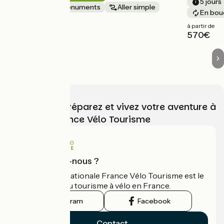
5 jours
Châteaux & Monuments
Aller simple
En bou
à partir de
à partir de
2138€
570€
Choisissez, préparez et vivez votre aventure à
vélo avec France Vélo Tourisme
Qui sommes-nous ?
L'association nationale France Vélo Tourisme est le
guide officiel du tourisme à vélo en France.
Instagram
Facebook
Contact