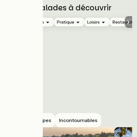
15 balades à découvrir
Hébergements
Pratique
Loisirs
Restauratio
Boucles
Etapes
Incontournables