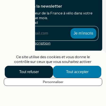
Je m'abonne à la newsletter
Recevez le meilleur de la France à vélo dans votre
boîte mail chaque mois.
Mon adresse mail
Mon
adresse
mail
Conditions d'inscription
Financé dans le cadre de Destination France
Ce site utilise des cookies et vous donne le
contrôle sur ceux que vous souhaitez activer
Tout refuser
Tout accepter
Accueil Vélo Pro
Contact
Personnaliser
Mentions légales
FR
Confidentialité
Contact
Options de carte
Réalisation :
StudioJuillet
et
France Vélo Tourisme
Fond de carte par défaut