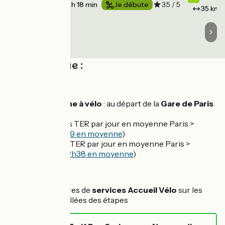
20 km
1 h 18 min
Je débute
3.5 / 5
35 km
Côté pratique :
Accès en train :
Sur La Seine à vélo
: au départ de la
Gare de Paris
St-Lazare
:
- 33 liaisons TER par jour en moyenne Paris >
Rouen (
1h29 en moyenne
)
- 8 liaisons TER par jour en moyenne Paris >
Deauville (
2h38 en moyenne
)
Services :
Voir les offres de
services Accueil Vélo
sur les
pages détaillées des étapes