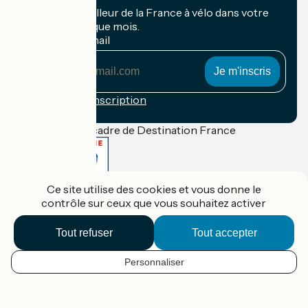
Recevez le meilleur de la France à vélo dans votre
boîte mail chaque mois.
Mon adresse mail
Mon
adresse
mail
Conditions d'inscription
Financé dans le cadre de Destination France
Ce site utilise des cookies et vous donne le
Accueil Vélo Pro
contrôle sur ceux que vous souhaitez activer
Contact
Mentions légales
Confidentialité
Tout refuser
Tout accepter
Contact
Réalisation :
StudioJuillet
et
France Vélo Tourisme
Personnaliser
FR
Options de carte