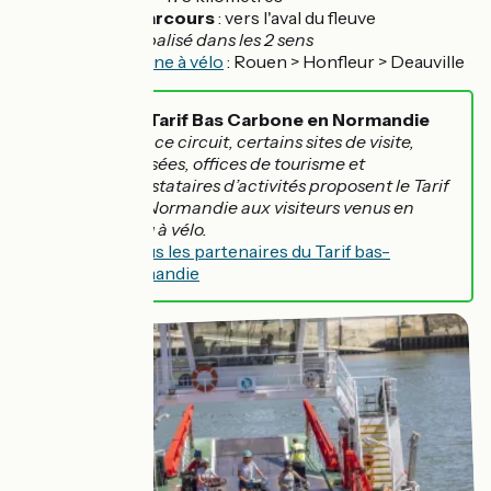
Sens du parcours
: vers l'aval du fleuve
Balisage :
balisé dans les 2 sens
La Seine à vélo
: Rouen > Honfleur > Deauville
Le Tarif Bas Carbone en Normandie
Sur ce circuit, certains sites de visite,
musées, offices de tourisme et
prestataires d’activités proposent le Tarif
Bas-Carbone Normandie aux visiteurs venus en
train, en car ou à vélo.
Découvrez tous les partenaires du Tarif bas-
carbone Normandie