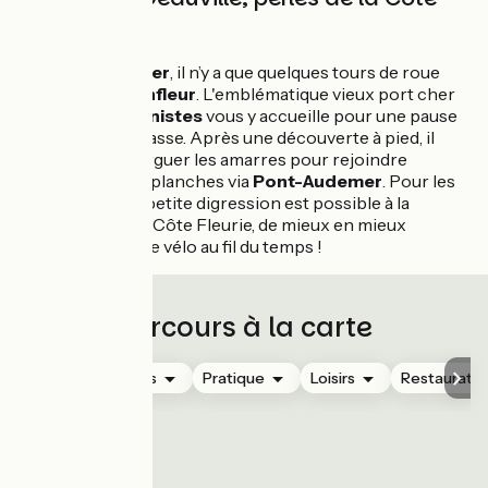
Fleurie
Du
marais Vernier
, il n’y a que quelques tours de roue
pour gagner
Honfleur
. L'emblématique vieux port cher
aux Impressionnistes
vous y accueille pour une pause
déjeuner en terrasse. Après une découverte à pied, il
sera temps de larguer les amarres pour rejoindre
Deauville
et ses planches via
Pont-Audemer
. Pour les
plus hardis, une petite digression est possible à la
découverte de la Côte Fleurie, de mieux en mieux
aménagée pour le vélo au fil du temps !
Parcours à la carte
Hébergements
Pratique
Loisirs
Restauratio