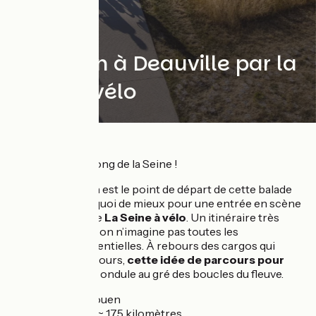
De Rouen à Deauville par la
Seine à vélo
Tous en selle le long de la Seine !
La ville de
Rouen
est le point de départ de cette balade
vers le large ! Et quoi de mieux pour une entrée en scène
à vélo réussie que
La Seine à vélo
. Un itinéraire très
surprenant dont on n’imagine pas toutes les
découvertes potentielles. À rebours des cargos qui
remontent son cours,
cette idée de parcours pour
cyclistes initiés
ondule au gré des boucles du fleuve.
Départ :
Rouen
Distance :
~ 175 kilomètres