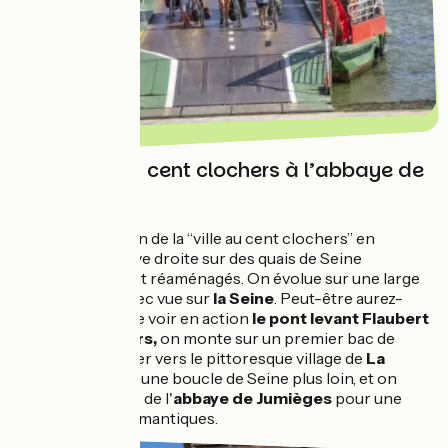
De la ville au cent clochers à l’abbaye de
Jumièges
Départ au carillon de la “ville au cent clochers” en
direction de la rive droite sur des quais de Seine
somptueusement réaménagés. On évolue sur une large
piste cyclable avec vue sur
la Seine
. Peut-être aurez-
vous la chance de voir en action
le pont levant Flaubert
? Arrivés à
Sahurs,
on monte sur un premier bac de
Seine pour voguer vers le pittoresque village de
La
Bouille
. 35 km et une boucle de Seine plus loin, et on
toque aux portes de l'
abbaye de Jumièges
pour une
visite des plus romantiques.