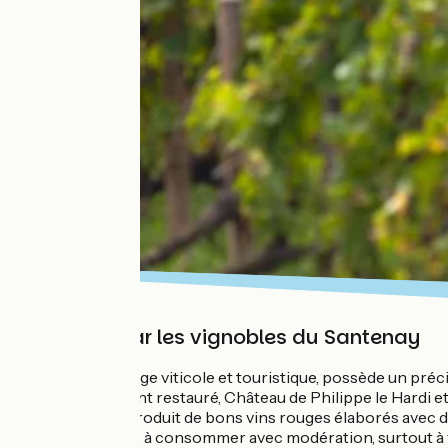
Entouré par les vignobles du Santenay
Santenay, village viticole et touristique, possède un préc
soigneusement restauré, Château de Philippe le Hardi e
classé AOC produit de bons vins rouges élaborés avec du 
tout de même, à consommer avec modération, surtout à vél