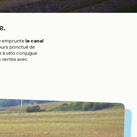
e.
e emprunte
le canal
jours ponctué de
ée à vélo conjugue
s vertes avec