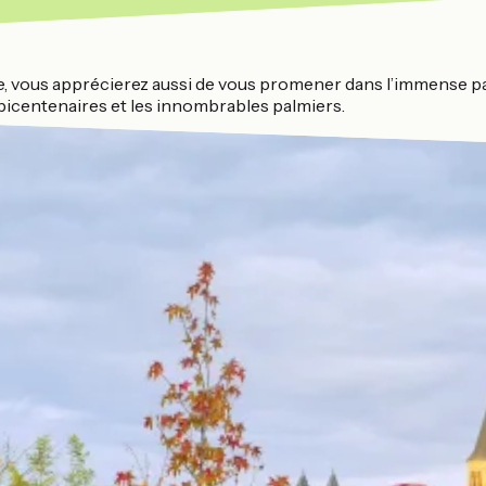
e, vous apprécierez aussi de vous promener dans l’immense parc 
 bicentenaires et les innombrables palmiers.