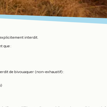
 explicitement interdit.
t que :
interdit de bivouaquer (non-exhaustif) :
s)