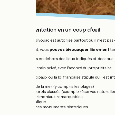
La réglementation en un coup d'œil
En France, le bivouac est autorisé partout où il n'est pas
Concrètement, vous
pouvez bivouaquer librement
tan
vous êtes en dehors des lieux indiqués ci-dessous
sur un terrain privé, avec l'accord du propriétaire.
Les lieux principaux où la loi française stipule qu'il est 
Rivages de la mer (y compris les plages)
Sites naturels classés (exemple réserves naturelle
Sites patrimoniaux remarquables
Voie publique
Abords des monuments historiques