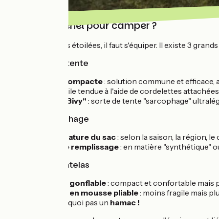
Quel matériel pour camper ?
Pour vos nuits étoilées, il faut s'équiper. Il existe 3 gra
Choix de la tente
Tente compacte
: solution commune et efficace, 
Tarp
: toile tendue à l'aide de cordelettes attachée
Tente "Bivy"
: sorte de tente "sarcophage" ultralég
Sac de couchage
Température du sac
: selon la saison, la région, 
Type de remplissage
: en matière "synthétique" ou
Choix du matelas
Matelas gonflable
: compact et confortable mais p
Matelas en mousse pliable
: moins fragile mais p
...Et pourquoi pas un
hamac !