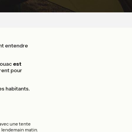
ent entendre
ivouac
est
urent pour
des habitants.
avec une tente
u lendemain matin.