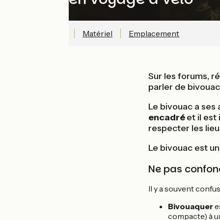
Réglementation
Matériel
Emplacement
Sur les forums, 
parler de bivouac,
Le bivouac a ses 
encadré
et il es
respecter les lieu
Le bivouac est une
Ne pas confon
Il y a souvent confu
Bivouaquer
es
compacte) à un