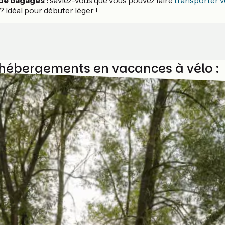
de bagages :
saviez-vous que vous pouvez faire
transporter 
? Idéal pour débuter léger !
'hébergements en vacances à vélo :