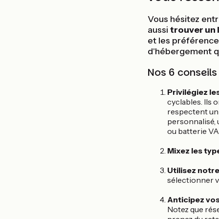
Vous hésitez entr
aussi
trouver un 
et les préférenc
d'hébergement qu
Nos 6 conseils
Privilégiez l
cyclables. Ils
respectent un 
personnalisé, 
ou batterie VAE
Mixez les ty
Utilisez notr
sélectionner v
Anticipez vos
Notez que rés