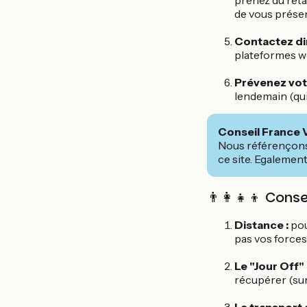
prenez du retar
de vous présen
Contactez d
plateformes w
Prévenez vot
lendemain (qui 
Conseil France 
Nous référençons
ce site. Egalement 
👨‍👩‍👧‍👦 Con
Distance :
pou
pas vos forces
Le "Jour Off" 
récupérer (sur