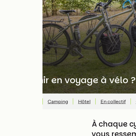
Où dormir en voyage à vélo ?
Nos 6 conseils
Camping
Hôtel
En collectif
À chaque cy
vous resse