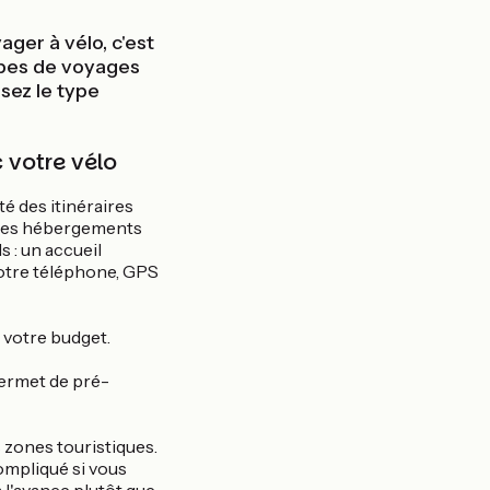
ger à vélo, c'est
ypes de voyages
ssez le type
 votre vélo
té des itinéraires
s. Ces hébergements
 : un accueil
votre téléphone, GPS
 votre budget.
 permet de pré-
 zones touristiques.
ompliqué si vous