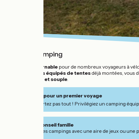
Nuit en camping
Un
incontournable
pour de nombreux voyageurs à vélo 
des
campings équipés de tentes
déjà montées, vous d
économique et souple
.
🚲 Conseil pour un premier voyage
Ne transportez pas tout ! Privilégiez un camping équip
👨‍👩‍👧‍👦 Conseil famille
Privilégiez les campings avec une aire de jeux ou une p