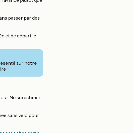
à l'avance plutôt que
sans passer par des
ée et de départ le
ésenté sur notre
ire.
jour. Ne surestimez
née sans vélo pour